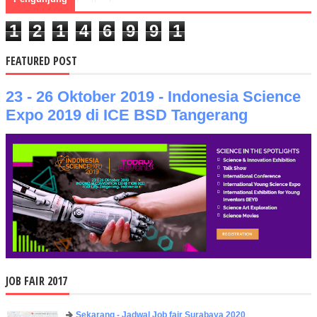
1
2
1
4
6
9
9
1
FEATURED POST
23 - 26 Oktober 2019 - Indonesia Science
Expo 2019 di ICE BSD Tangerang
JOB FAIR 2017
Sekarang - Jadwal Job fair Surabaya 2020