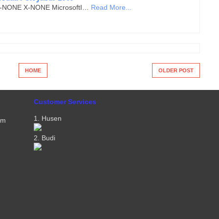
N X-NONE X-NONE MicrosoftI…
Read More...
HOME
OLDER POST
Customer Services
1. Husen
om
2. Budi