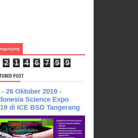
engunjung
2
1
4
6
7
9
9
TURED POST
 - 26 Oktober 2019 -
donesia Science Expo
19 di ICE BSD Tangerang