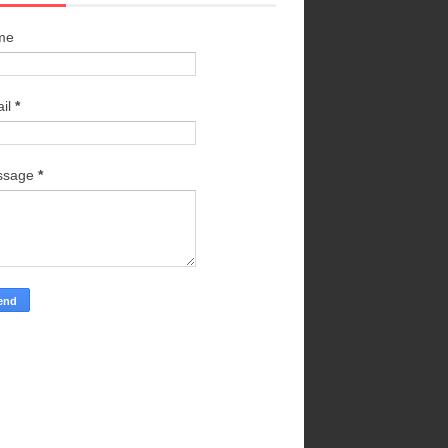
me
il
*
ssage
*