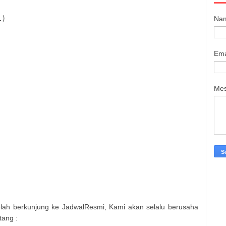
Na
 )
Ema
Me
elah berkunjung ke JadwalResmi, Kami akan selalu berusaha
tang :