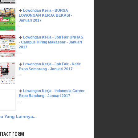
Lowongan Kerja - BURSA
LOWONGAN KERJA BEKASI -
Januari 2017
...
Lowongan Kerja - Job Fair UNHAS
- Campus Hiring Makassar - Januari
2017
...
Lowongan Kerja - Job Fair - Karir
Expo Semarang - Januari 2017
...
Lowongan Kerja - Indonesia Career
Expo Bandung - Januari 2017
...
a Yang Lainnya...
NTACT FORM