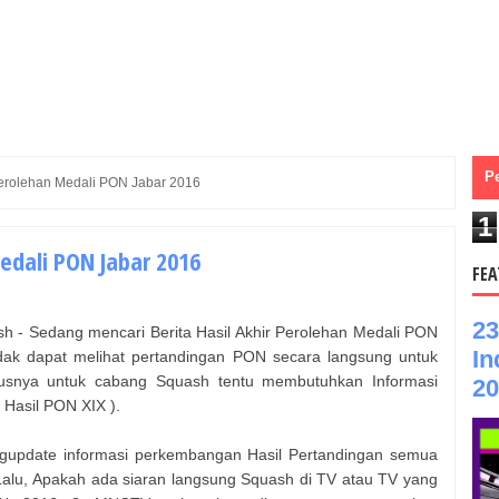
P
erolehan Medali PON Jabar 2016
1
edali PON Jabar 2016
FEA
23
h - Sedang mencari Berita Hasil Akhir Perolehan Medali PON
In
dak dapat melihat pertandingan PON secara langsung untuk
snya untuk cabang Squash tentu membutuhkan Informasi
20
 Hasil PON XIX ).
ngupdate informasi perkembangan Hasil Pertandingan semua
Lalu, Apakah ada siaran langsung
Squash
di TV atau TV yang