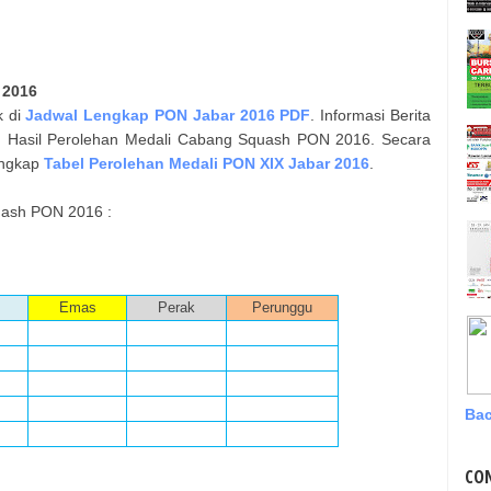
 2016
k di
Jadwal Lengkap PON Jabar 2016 PDF
. Informasi Berita
h Hasil Perolehan Medali Cabang
Squash
PON 2016. Secara
engkap
Tabel Perolehan Medali PON XIX Jabar 2016
.
ash
PON 2016 :
Emas
Perak
Perunggu
Bac
CO