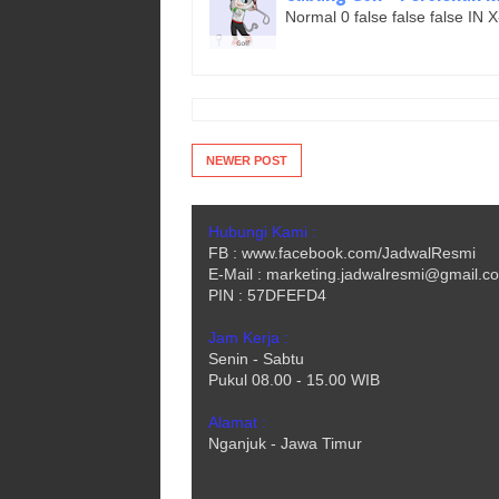
Normal 0 false false false I
NEWER POST
Hubungi Kami :
FB : www.facebook.com/JadwalResmi
E-Mail : marketing.jadwalresmi@gmail.c
PIN : 57DFEFD4
Jam Kerja :
Senin - Sabtu
Pukul 08.00 - 15.00 WIB
Alamat :
Nganjuk - Jawa Timur