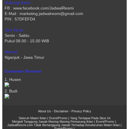
Hubungi Kami :
FB : www.facebook.com/JadwalResmi
E-Mail : marketing.jadwalresmi@gmail.com
PIN : 57DFEFD4
Jam Kerja :
Senin - Sabtu
Pukul 08.00 - 15.00 WIB
Alamat :
Nganjuk - Jawa Timur
Customer Services
1. Husen
2. Budi
About Us
-
Disclaimer
-
Privacy Policy
Seluruh Materi Iklan ( Event/Promo ) Yang Terdapat Pada Situs Ini
Menjadi Tanggung Jawab Masing-Masing Pemasang Iklan ( Event/Promo ).
JadwalResmi.com Tidak Bertanggung Jawab Terhadap Keseluruhan Materi Iklan (
Event/Promo )