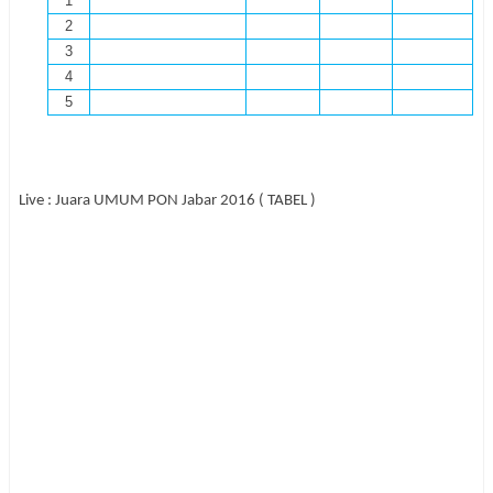
1
2
3
4
5
Live : Juara UMUM PON Jabar 2016 ( TABEL )