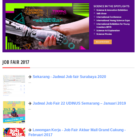
JOB FAIR 2017
Sekarang - Jadwal Job fair Surabaya 2020
...
Jadwal Job Fair 22 UDINUS Semarang – Januari 2019
...
Lowongan Kerja - Job Fair ​Akbar ​Mall Grand Cakung -
Februari 2017