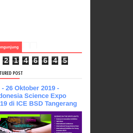
engunjung
2
1
4
6
6
4
5
TURED POST
 - 26 Oktober 2019 -
donesia Science Expo
19 di ICE BSD Tangerang