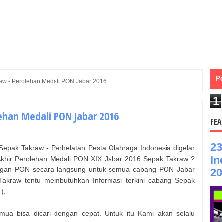
P
aw - Perolehan Medali PON Jabar 2016
1
ehan Medali PON Jabar 2016
FEA
23
epak Takraw - Perhelatan Pesta Olahraga Indonesia digelar
In
l Akhir Perolehan Medali PON XIX Jabar 2016 Sepak Takraw ?
dingan PON secara langsung untuk semua cabang PON Jabar
20
akraw tentu membutuhkan Informasi terkini cabang Sepak
X
).
ua bisa dicari dengan cepat. Untuk itu Kami akan selalu