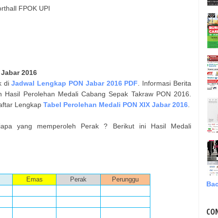
rthall FPOK UPI
:
Jabar 2016
k di
Jadwal Lengkap PON Jabar 2016 PDF
. Informasi Berita
h Hasil Perolehan Medali Cabang
Sepak Takraw
PON 2016.
Daftar Lengkap
Tabel Perolehan Medali PON XIX Jabar 2016
.
pa yang memperoleh Perak ? Berikut ini Hasil Medali
Emas
Perak
Perunggu
Bac
CO