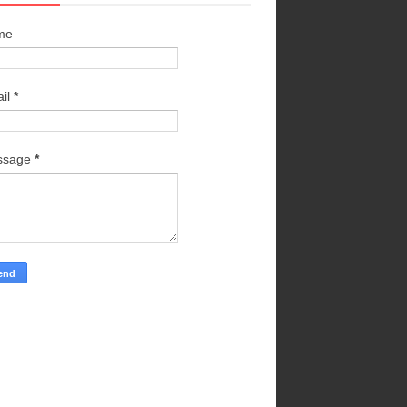
me
il
*
ssage
*