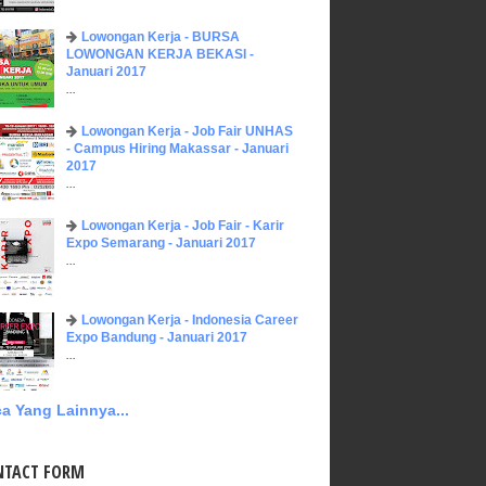
Lowongan Kerja - BURSA
LOWONGAN KERJA BEKASI -
Januari 2017
...
Lowongan Kerja - Job Fair UNHAS
- Campus Hiring Makassar - Januari
2017
...
Lowongan Kerja - Job Fair - Karir
Expo Semarang - Januari 2017
...
Lowongan Kerja - Indonesia Career
Expo Bandung - Januari 2017
...
a Yang Lainnya...
NTACT FORM