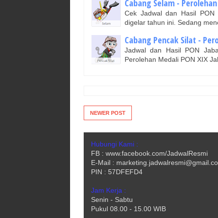
Cabang Selam - Perolehan
Cek Jadwal dan Hasil PON 
digelar tahun ini. Sedang menc
Cabang Pencak Silat - Per
Jadwal dan Hasil PON Jabar
Perolehan Medali PON XIX Ja
NEWER POST
Hubungi Kami :
FB : www.facebook.com/JadwalResmi
E-Mail : marketing.jadwalresmi@gmail.c
PIN : 57DFEFD4
Jam Kerja :
Senin - Sabtu
Pukul 08.00 - 15.00 WIB