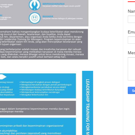
Na
Ema
Me