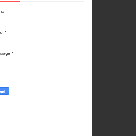
me
il
*
ssage
*