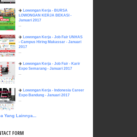
Lowongan Kerja - BURSA
LOWONGAN KERJA BEKASI -
Januari 2017
...
Lowongan Kerja - Job Fair UNHAS
- Campus Hiring Makassar - Januari
2017
...
Lowongan Kerja - Job Fair - Karir
Expo Semarang - Januari 2017
...
Lowongan Kerja - Indonesia Career
Expo Bandung - Januari 2017
...
a Yang Lainnya...
NTACT FORM