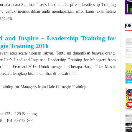
an ada acara
Seminar
"
Let’s Lead and Inspire ~ Leadership Training
g
". Untuk memudahkan anda mendapatkan info, kami akan selalu
andung
.
JOB
d and Inspire ~ Leadership Training for
gie Training
2016
event atau acara hiburan rakyat. Tentu ini dinantikan banyak orang.
ar
Let’s Lead and Inspire ~ Leadership Training for Managers from
a bulan
Februari
2016
. Untuk mengetahui berapa Harga Tiket Masuk
secara lemgkap bisa anda lihat di bawah ini :
 Training for Managers from Dale Carnegie Training
las 125 – 129 Bandung
Pin BB. 59E15D6F