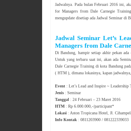
Jadwalnya. Pada bulan
Februari
2016
ini, ak
for Managers from Dale Carnegie Trainin
mengupdate disetiap ada Jadwal
Seminar
di
B
Jadwal
Seminar
Let’s Lea
Managers from Dale Carne
Di
Bandung
, hampir setiap akhir pekan ada 
Untuk yang terbaru saat ini, akan ada
Semin
Dale Carnegie Training
di kota
Bandung
pad
( HTM ), dimana lokasinya, kapan jadwalnya, 
Event
:
Let’s Lead and Inspire ~ Leadership
Jenis
:
Seminar
Tanggal
:
24 Februari – 23 Maret 2016
HTM
:
Rp 6.000.000,-/participant*
Lokasi
:
Aston Tropicana Hotel, Jl. Cihampe
Info Kontak
:
0811203900 / 081222339033