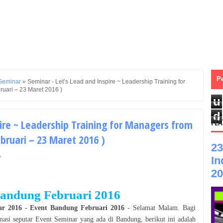
P
Seminar
»
Seminar - Let’s Lead and Inspire ~ Leadership Training for
ruari – 23 Maret 2016 )
u
d
pire ~ Leadership Training for Managers from
FEA
ebruari – 23 Maret 2016 )
23
r
In
20
andung
Februari
2016
ar
2016
- Event
Bandung
Februari
2016
- Selamat
Malam
. Bagi
rmasi seputar Event
Seminar
yang ada di
Bandung
, berikut ini adalah