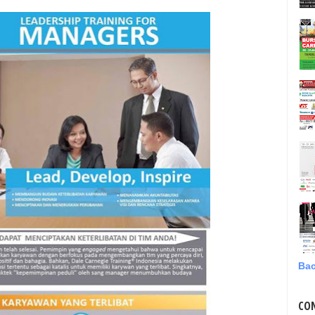
Bac
CO