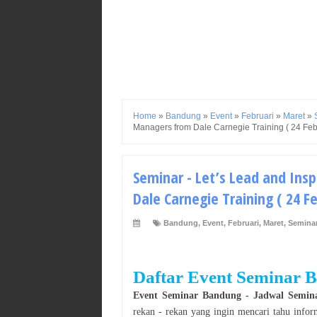
Home
»
Bandung
»
Event
»
Februari
»
Maret
»
Managers from Dale Carnegie Training ( 24 Feb
Seminar - Let’s Lead and Ins
Dale Carnegie Training ( 24 F
Bandung
,
Event
,
Februari
,
Maret
,
Semina
Daftar Event
Seminar
B
Event
Seminar
Bandung
- Jadwal
Semin
rekan - rekan yang ingin mencari tahu info