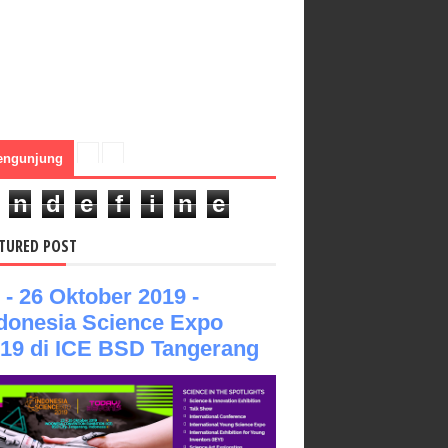
engunjung
n
d
e
f
i
n
e
TURED POST
 - 26 Oktober 2019 -
donesia Science Expo
19 di ICE BSD Tangerang