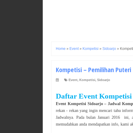
Home
»
Event
»
Kompetisi
»
Sidoarjo
»
Kompeti
Kompetisi – Pemilihan Puteri 
Event
,
Kompetisi
,
Sidoarjo
Daftar Event Kompetisi
Event Kompetisi Sidoarjo
–
Jadwal Kompe
rekan - rekan yang ingin mencari tahu infor
Jadwalnya. Pada bulan
Januari 2016
ini,
memudahkan anda mendapatkan info, kami aka