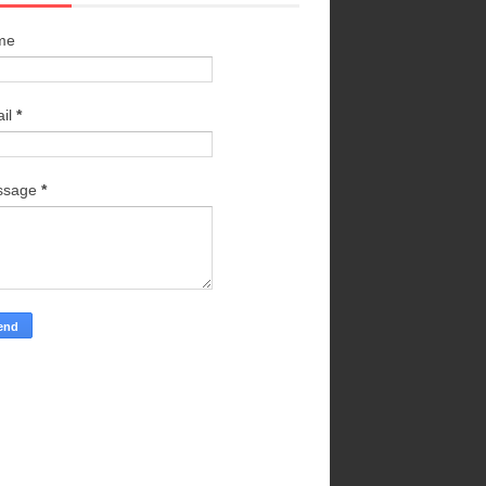
me
il
*
ssage
*