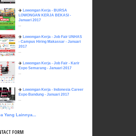
Lowongan Kerja - BURSA
LOWONGAN KERJA BEKASI -
Januari 2017
...
Lowongan Kerja - Job Fair UNHAS
- Campus Hiring Makassar - Januari
2017
...
Lowongan Kerja - Job Fair - Karir
Expo Semarang - Januari 2017
...
Lowongan Kerja - Indonesia Career
Expo Bandung - Januari 2017
...
a Yang Lainnya...
NTACT FORM