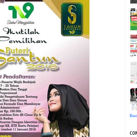
Bac
CO