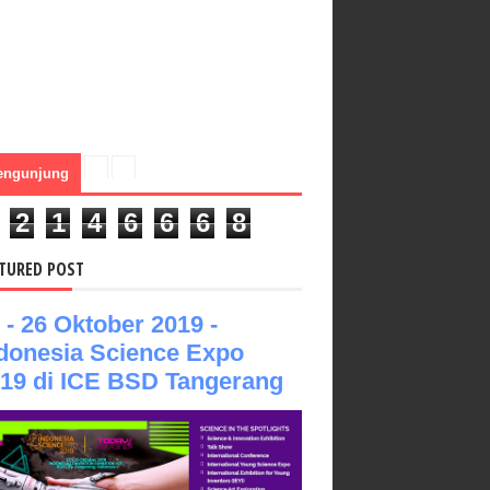
engunjung
2
1
4
6
6
6
8
TURED POST
 - 26 Oktober 2019 -
donesia Science Expo
19 di ICE BSD Tangerang