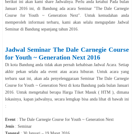
berikut ini akan kami share Jadwalnya. Perlu anda ketahui Pada bulan
Januari
2016
ini, di
Bandung
ada acara
Seminar
"
The Dale Carnegie
Course for Youth ~ Generation Next
". Untuk kemudahan anda
memperoleh informasi terbaru, kami akan selalu mengupdate Jadwal
Seminar
di
Bandung
sepanjang tahun
2016
.
Jadwal
Seminar
The Dale Carnegie Course
for Youth ~ Generation Next
2016
Di kota
Bandung
anda tidak akan pernah kehabisan Jadwal Acara. Setiap
akhir pekan selalu ada event atau acara hiburan. Untuk acara yang
terbaru saat ini, akan ada penyelenggaraan
Seminar
The Dale Carnegie
Course for Youth ~ Generation Next
di kota
Bandung
pada bulan
Januari
2016
. Untuk mengetahui berapa Harga Tiket Masuk ( HTM ), dimana
lokasinya, kapan jadwalnya, secara lemgkap bisa anda lihat di bawah ini
:
Event
:
The Dale Carnegie Course for Youth ~ Generation Next
Jenis
:
Seminar
Tanggal
:
30 Januari – 19 Maret 2016