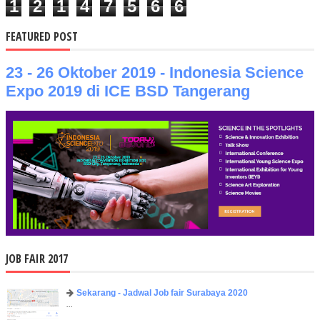
1
2
1
4
7
5
6
6
FEATURED POST
23 - 26 Oktober 2019 - Indonesia Science
Expo 2019 di ICE BSD Tangerang
JOB FAIR 2017
Sekarang - Jadwal Job fair Surabaya 2020
...