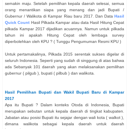
semakin maju. Setelah pemilihan kepala daerah selesai, semua
orang menantikan siapa yang menang dan jadi Bupati /
Gubernur / Walikota di
Kampar
Riau
baru 2017. Dan Data
Hasil
Quick Count
Hasil Pilkada
Kampar
atau data Hasil Hitung Cepat
pilkada
Kampar
2017 dijadikan acuannya. Namun untuk pilkada
tahun ini apakah Hitung Cepat oleh lembaga survey
diperbolehkan oleh KPU ? ( Tunggu Pengumuman Resmi KPU )
Untuk pertamakalinya, Pilkada 2015 serentak sukses digelar di
seluruh Indonesia. Seperti yang sudah di singgung di atas bahwa
ada Sebanyak 101 daerah yang akan melaksanakan pemilihan
gubernur ( pilgub ), bupati ( pilbub ) dan walikota.
Hasil Pemilihan
Bupati dan Wakil Bupati
Baru di
Kampar
2017
Apa itu Bupati ? Dalam konteks Otoda di Indonesia, Bupati
merupakan sebutan untuk kepala daerah di tingkat kabupaten.
Jabatan atau posisi Bupati itu sejajar dengan wali kota ( walkot ),
dimana walikota sebagai kepala daerah untuk daerah