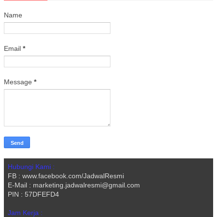
Name
Email
*
Message
*
Hubungi Kami :
FB : www.facebook.com/JadwalResmi
E-Mail : marketing.jadwalresmi@gmail.com
PIN : 57DFEFD4
Jam Kerja :