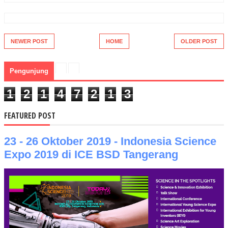
NEWER POST
HOME
OLDER POST
Pengunjung
1
2
1
4
7
2
1
3
FEATURED POST
23 - 26 Oktober 2019 - Indonesia Science
Expo 2019 di ICE BSD Tangerang