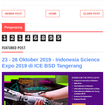
NEWER POST
HOME
OLDER POST
Pengunjung
1
2
1
4
6
8
9
5
FEATURED POST
23 - 26 Oktober 2019 - Indonesia Science
Expo 2019 di ICE BSD Tangerang