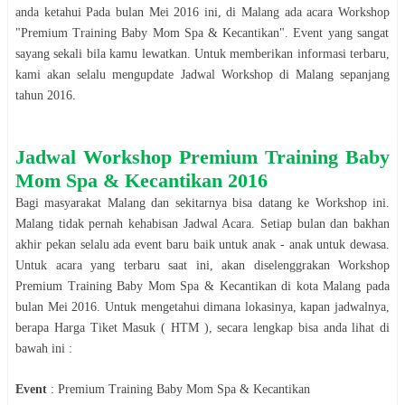
anda ketahui Pada bulan
Mei
2016
ini, di
Malang
ada acara
Workshop
"
Premium Training Baby Mom Spa & Kecantikan
". Event yang sangat
sayang sekali bila kamu lewatkan. Untuk memberikan informasi terbaru,
kami akan selalu mengupdate Jadwal
Workshop
di
Malang
sepanjang
tahun
2016
.
Jadwal
Workshop
Premium Training Baby
Mom Spa & Kecantikan
2016
Bagi masyarakat
Malang
dan sekitarnya bisa datang ke
Workshop
ini.
Malang
tidak pernah kehabisan Jadwal Acara. Setiap bulan dan bakhan
akhir pekan selalu ada event baru baik untuk anak - anak untuk dewasa.
Untuk acara yang terbaru saat ini, akan diselenggrakan
Workshop
Premium Training Baby Mom Spa & Kecantikan
di kota
Malang
pada
bulan
Mei
2016
. Untuk mengetahui dimana lokasinya, kapan jadwalnya,
berapa Harga Tiket Masuk ( HTM ), secara le
n
gkap bisa anda lihat di
bawah ini :
Event
:
Premium Training Baby Mom Spa & Kecantikan