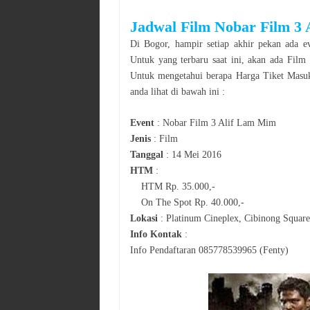
Jadwal
Film
Nobar Film 3
Di
Bogor
, hampir setiap akhir pekan ada ev
Untuk yang terbaru saat ini, akan ada
Film
Untuk mengetahui berapa Harga Tiket Masuk
anda lihat di bawah ini :
Event
:
Nobar Film 3 Alif Lam Mim
Jenis
:
Film
Tanggal
:
14 Mei 2016
HTM
:
HTM Rp. 35.000,-
On The Spot Rp. 40.000,-
Lokasi
:
Platinum Cineplex, Cibinong Squar
Info Kontak
:
Info Pendaftaran 085778539965 (Fenty)