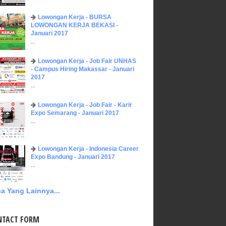
Lowongan Kerja - BURSA
LOWONGAN KERJA BEKASI -
Januari 2017
...
Lowongan Kerja - Job Fair UNHAS
- Campus Hiring Makassar - Januari
2017
...
Lowongan Kerja - Job Fair - Karir
Expo Semarang - Januari 2017
...
Lowongan Kerja - Indonesia Career
Expo Bandung - Januari 2017
...
a Yang Lainnya...
NTACT FORM