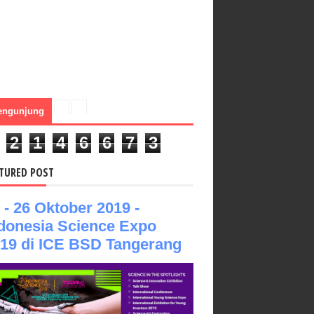
engunjung
2
1
4
6
6
7
3
TURED POST
 - 26 Oktober 2019 -
donesia Science Expo
19 di ICE BSD Tangerang