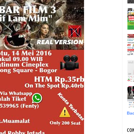
Bac
CO