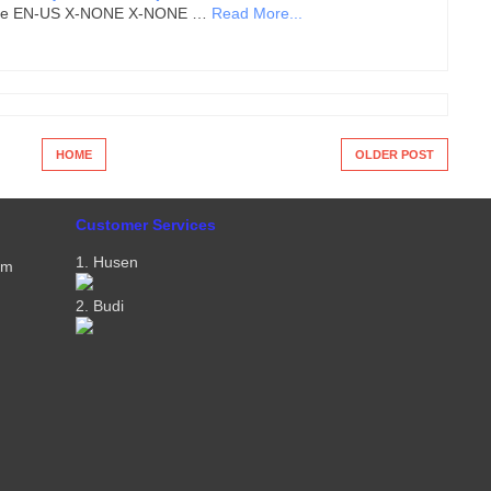
false EN-US X-NONE X-NONE …
Read More...
HOME
OLDER POST
Customer Services
1. Husen
om
2. Budi