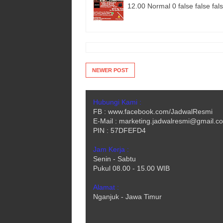
12.00 Normal 0 false false 
NEWER POST
Hubungi Kami :
FB : www.facebook.com/JadwalResmi
E-Mail : marketing.jadwalresmi@gmail.c
PIN : 57DFEFD4
Jam Kerja :
Senin - Sabtu
Pukul 08.00 - 15.00 WIB
Alamat :
Nganjuk - Jawa Timur