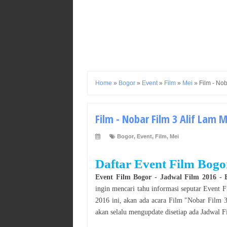
Home
»
Bogor
»
Event
»
Film
»
Mei
»
Film - Nob
Film - Nobar Film 3 Alif Lam 
Bogor
,
Event
,
Film
,
Mei
Daftar Event
Film
Bogo
Event
Film
Bogor
- Jadwal
Film
2016
- 
ingin mencari tahu informasi seputar Event
F
2016
ini, akan ada acara
Film
"
Nobar Film 
akan selalu mengupdate disetiap ada Jadwal
F