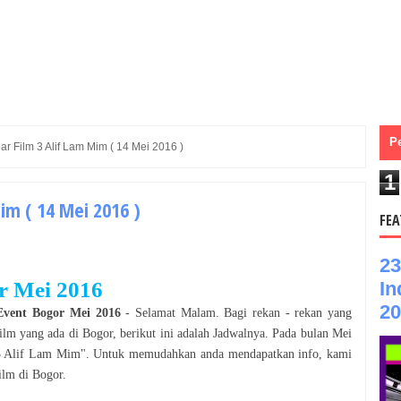
P
ar Film 3 Alif Lam Mim ( 14 Mei 2016 )
1
Mim ( 14 Mei 2016 )
FEA
23
In
r
Mei
2016
20
Event
Bogor
Mei
2016
- Selamat
Malam
. Bagi rekan - rekan yang
ilm
yang ada di
Bogor
, berikut ini adalah Jadwalnya. Pada bulan
Mei
3 Alif Lam Mim
". Untuk memudahkan anda mendapatkan info, kami
ilm
di
Bogor
.