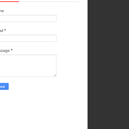
me
il
*
ssage
*