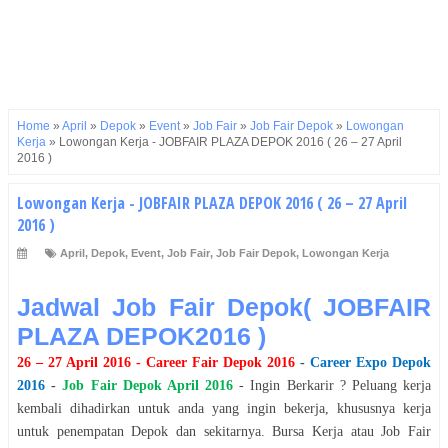
Home
»
April
»
Depok
»
Event
»
Job Fair
»
Job Fair Depok
»
Lowongan
Kerja
»
Lowongan Kerja - JOBFAIR PLAZA DEPOK 2016 ( 26 – 27 April
2016 )
Lowongan Kerja - JOBFAIR PLAZA DEPOK 2016 ( 26 – 27 April
2016 )
April
,
Depok
,
Event
,
Job Fair
,
Job Fair Depok
,
Lowongan Kerja
Jadwal Job Fair Depok( JOBFAIR
PLAZA DEPOK2016 )
26 – 27 April 2016
- Career Fair
Depok
2016
-
Career Expo
Depok
2016
-
Job Fair
Depok
April
2016
- Ingin Berkarir ? Peluang kerja
kembali dihadirkan untuk anda yang ingin bekerja, khususnya kerja
untuk penempatan
Depok
dan sekitarnya. Bursa Kerja atau Job Fair