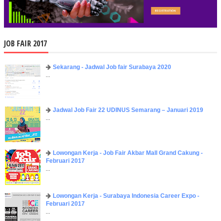
JOB FAIR 2017
Sekarang - Jadwal Job fair Surabaya 2020
...
Jadwal Job Fair 22 UDINUS Semarang – Januari 2019
...
Lowongan Kerja - Job Fair ​Akbar ​Mall Grand Cakung -
Februari 2017
...
Lowongan Kerja - Surabaya Indonesia Career Expo -
Februari 2017
...