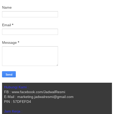
Name
Email
*
Message
*
Hubungi Kami :
FB : www.facebook.com/JadwalResmi
E-Mail : marketing.jadwalresmi@gmail.com
PIN : 57DFEFD4
Jam Kerja :