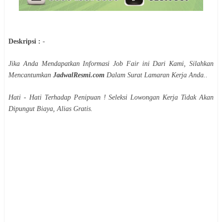
Deskripsi :
-
Jika Anda Mendapatkan Informasi Job Fair ini Dari Kami, Silahkan
Mencantumkan
JadwalResmi.com
Dalam Surat Lamaran Kerja Anda..
Hati - Hati Terhadap Penipuan ! Seleksi Lowongan Kerja Tidak Akan
Dipungut Biaya, Alias Gratis.