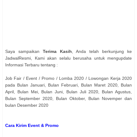
Saya sampaikan
Terima Kasih
, Anda telah berkunjung ke
JadwalResmi, Kami akan selalu berusaha untuk mengupdate
Informasi Terbaru tentang :
Job Fair / Event / Promo / Lomba 2020 / Lowongan Kerja 2020
pada Bulan Januari, Bulan Februari, Bulan Maret 2020, Bulan
April, Bulan Mei, Bulan Juni, Bulan Juli 2020, Bulan Agustus,
Bulan September 2020, Bulan Oktober, Bulan Novemper dan
bulan Desember 2020
Cara Kirim Event & Promo