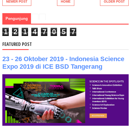
NEWER POST
HOME
OLDER POST
Pengunjung
1
2
1
4
7
0
5
7
FEATURED POST
23 - 26 Oktober 2019 - Indonesia Science
Expo 2019 di ICE BSD Tangerang