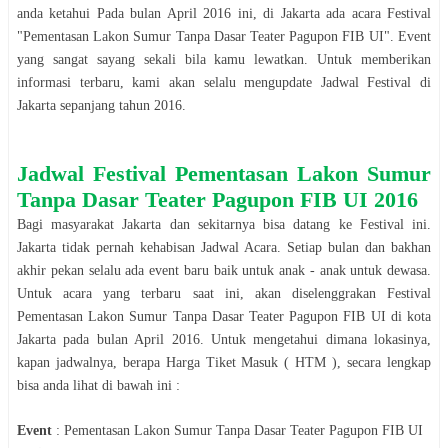
anda ketahui Pada bulan
April
2016
ini, di
Jakarta
ada acara
Festival
"
Pementasan Lakon Sumur Tanpa Dasar Teater Pagupon FIB UI
". Event
yang sangat sayang sekali bila kamu lewatkan. Untuk memberikan
informasi terbaru, kami akan selalu mengupdate Jadwal
Festival
di
Jakarta
sepanjang tahun
2016
.
Jadwal
Festival
Pementasan Lakon Sumur
Tanpa Dasar Teater Pagupon FIB UI
2016
Bagi masyarakat
Jakarta
dan sekitarnya bisa datang ke
Festival
ini.
Jakarta
tidak pernah kehabisan Jadwal Acara. Setiap bulan dan bakhan
akhir pekan selalu ada event baru baik untuk anak - anak untuk dewasa.
Untuk acara yang terbaru saat ini, akan diselenggrakan
Festival
Pementasan Lakon Sumur Tanpa Dasar Teater Pagupon FIB UI
di kota
Jakarta
pada bulan
April
2016
. Untuk mengetahui dimana lokasinya,
kapan jadwalnya, berapa Harga Tiket Masuk ( HTM ), secara le
n
gkap
bisa anda lihat di bawah ini :
Event
:
Pementasan Lakon Sumur Tanpa Dasar Teater Pagupon FIB UI