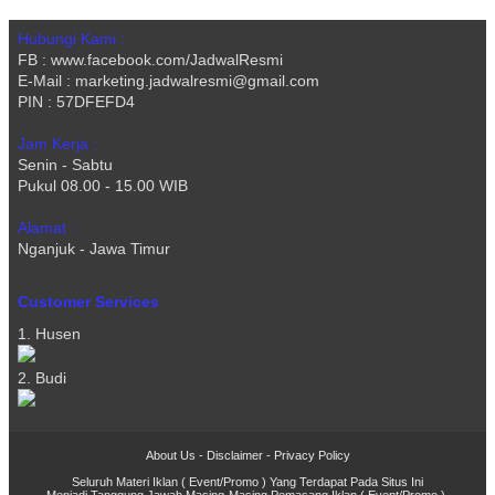
Hubungi Kami :
FB : www.facebook.com/JadwalResmi
E-Mail : marketing.jadwalresmi@gmail.com
PIN : 57DFEFD4
Jam Kerja :
Senin - Sabtu
Pukul 08.00 - 15.00 WIB
Alamat :
Nganjuk - Jawa Timur
Customer Services
1. Husen
2. Budi
About Us
-
Disclaimer
-
Privacy Policy
Seluruh Materi Iklan ( Event/Promo ) Yang Terdapat Pada Situs Ini