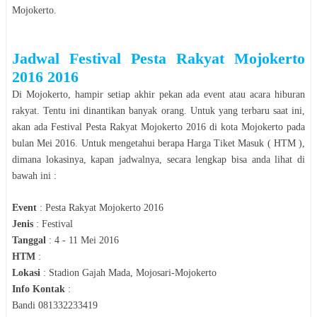
Mojokerto
.
Jadwal
Festival
Pesta Rakyat Mojokerto
2016
2016
Di
Mojokerto
, hampir setiap akhir pekan ada event atau acara hiburan
rakyat. Tentu ini dinantikan banyak orang. Untuk yang terbaru saat ini,
akan ada
Festival
Pesta Rakyat Mojokerto 2016
di kota
Mojokerto
pada
bulan
Mei
2016
. Untuk mengetahui berapa Harga Tiket Masuk ( HTM ),
dimana lokasinya, kapan jadwalnya, secara le
n
gkap bisa anda lihat di
bawah ini :
Event
:
Pesta Rakyat Mojokerto 2016
Jenis
:
Festival
Tanggal
:
4 - 11 Mei 2016
HTM
:
Lokasi
:
Stadion Gajah Mada, Mojosari-Mojokerto
Info Kontak
:
Bandi 081332233419