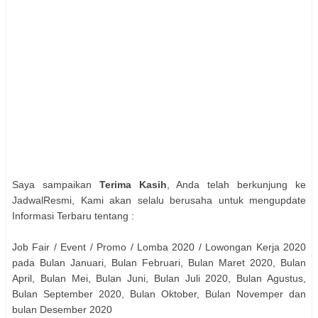
Saya sampaikan
Terima Kasih
, Anda telah berkunjung ke
JadwalResmi, Kami akan selalu berusaha untuk mengupdate
Informasi Terbaru tentang :
Job Fair / Event / Promo / Lomba 2020 / Lowongan Kerja 2020
pada Bulan Januari, Bulan Februari, Bulan Maret 2020, Bulan
April, Bulan Mei, Bulan Juni, Bulan Juli 2020, Bulan Agustus,
Bulan September 2020, Bulan Oktober, Bulan Novemper dan
bulan Desember 2020