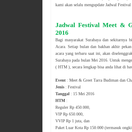
kami akan selalu mengupdate Jadwal
Festival
Jadwal
Festival
Meet & G
2016
Bagi masyarakat
Surabaya
dan sekitarnya b
Acara. Setiap bulan dan bakhan akhir pekan
acara yang terbaru saat ini, akan diselenggr
Surabaya
pada bulan
Mei
2016
. Untuk menge
( HTM ), secara le
n
gkap bisa anda lihat di ba
Event
:
Meet & Greet Tarra Budiman dan Ch
Jenis
:
Festival
Tanggal
:
15 Mei 2016
HTM
:
Reguler Rp 450.000,
VIP Rp 650.000,
VVIP Rp 1 juta, dan
Paket Luar Kota Rp 150.
0
00 (termasuk ongki