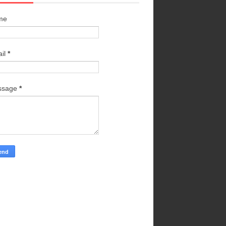
me
il
*
ssage
*