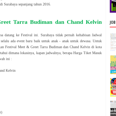
di
Surabaya
sepanjang tahun
2016
.
reet Tarra Budiman dan Chand Kelvin
JOB
isa datang ke
Festival
ini.
Surabaya
tidak pernah kehabisan Jadwal
 selalu ada event baru baik untuk anak - anak untuk dewasa. Untuk
akan
Festival
Meet & Greet Tarra Budiman dan Chand Kelvin
di kota
tahui dimana lokasinya, kapan jadwalnya, berapa Harga Tiket Masuk
wah ini :
and Kelvin
r)