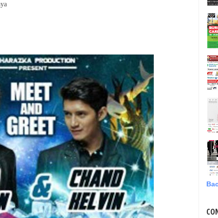
aya
Bac
CO