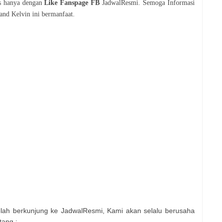
is hanya dengan
Like Fanspage FB
JadwalResmi. Semoga Informasi
and Kelvin
ini bermanfaat.
elah berkunjung ke JadwalResmi, Kami akan selalu berusaha
tang :