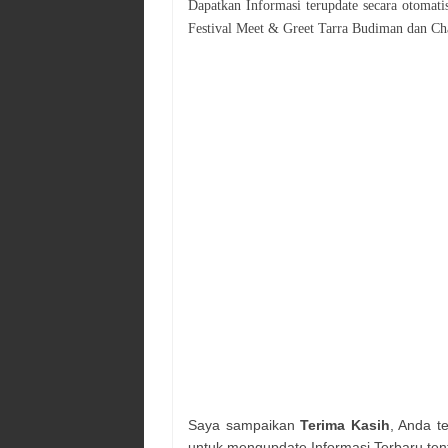
Dapatkan Informasi terupdate secara otomat
Festival
Meet & Greet Tarra Budiman dan Ch
Saya sampaikan
Terima Kasih
, Anda t
untuk mengupdate Informasi Terbaru ten