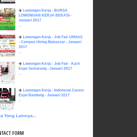
Lowongan Kerja - BURSA
LOWONGAN KERJA BEKASI -
Januari 2017
...
Lowongan Kerja - Job Fair UNHAS
- Campus Hiring Makassar - Januari
2017
...
Lowongan Kerja - Job Fair - Karir
Expo Semarang - Januari 2017
...
Lowongan Kerja - Indonesia Career
Expo Bandung - Januari 2017
...
a Yang Lainnya...
NTACT FORM