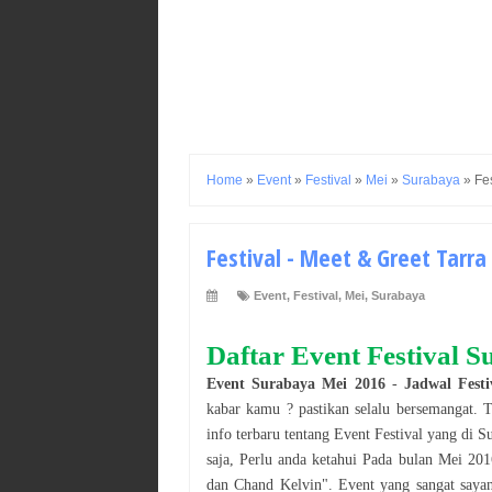
Home
»
Event
»
Festival
»
Mei
»
Surabaya
»
Fe
Festival - Meet & Greet Tarra
Event
,
Festival
,
Mei
,
Surabaya
Daftar Event
Festival
S
Event
Surabaya
Mei
2016
-
Jadwal
Festi
kabar kamu ? pastikan selalu bersemangat. 
info terbaru tentang Event
Festival
yang di
S
saja, Perlu anda ketahui Pada bulan
Mei
201
dan Chand Kelvin
". Event yang sangat saya