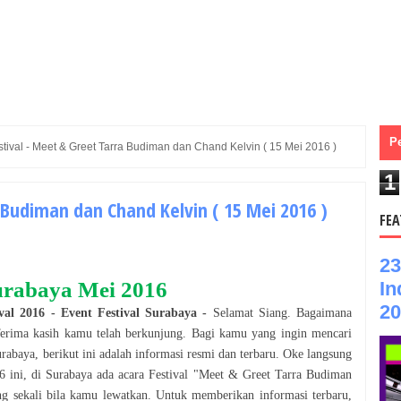
P
stival - Meet & Greet Tarra Budiman dan Chand Kelvin ( 15 Mei 2016 )
1
 Budiman dan Chand Kelvin ( 15 Mei 2016 )
FEA
23
In
urabaya
Mei
2016
20
val
2016
- Event
Festival
Surabaya
-
Selamat
Siang
. Bagaimana
Terima kasih kamu telah berkunjung. Bagi kamu yang ingin mencari
urabaya
, berikut ini adalah informasi resmi dan terbaru. Oke langsung
6
ini, di
Surabaya
ada acara
Festival
"
Meet & Greet Tarra Budiman
ng sekali bila kamu lewatkan. Untuk memberikan informasi terbaru,