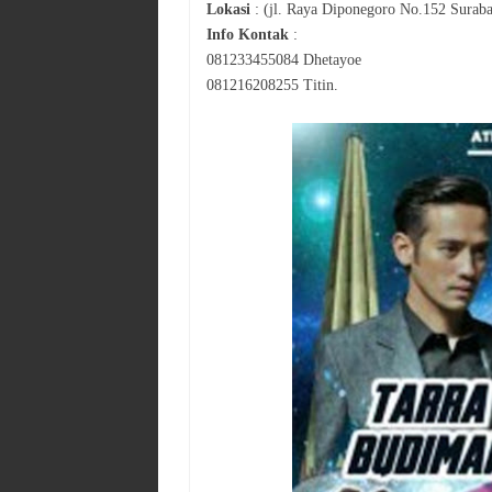
Lokasi
:
(jl. Raya Diponegoro No.152 Surab
Info Kontak
:
081233455084 Dhetayoe
081216208255 Titin.