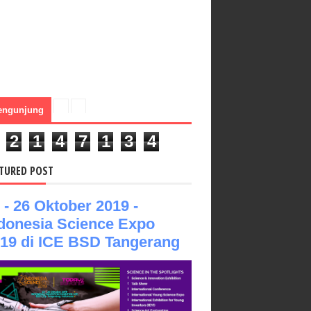
engunjung
2
1
4
7
1
3
4
TURED POST
 - 26 Oktober 2019 -
donesia Science Expo
19 di ICE BSD Tangerang