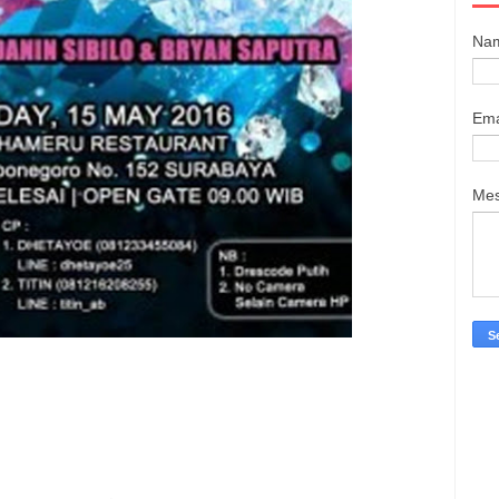
Na
Ema
Me