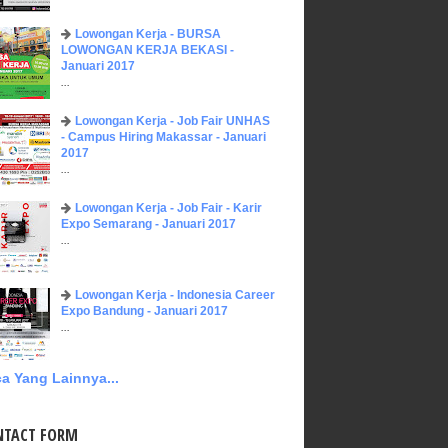
Lowongan Kerja - BURSA
LOWONGAN KERJA BEKASI -
Januari 2017
...
Lowongan Kerja - Job Fair UNHAS
- Campus Hiring Makassar - Januari
2017
...
Lowongan Kerja - Job Fair - Karir
Expo Semarang - Januari 2017
...
Lowongan Kerja - Indonesia Career
Expo Bandung - Januari 2017
...
a Yang Lainnya...
NTACT FORM