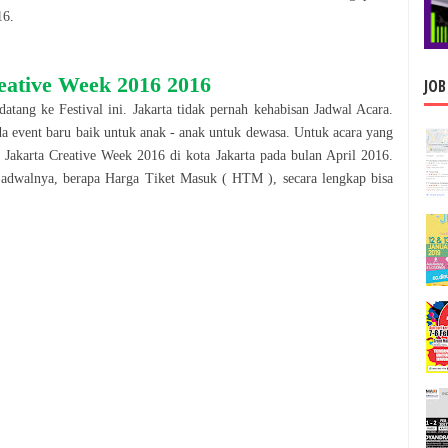
16
.
eative Week 2016
2016
JOB
 datang ke
Festival
ini.
Jakarta
tidak pernah kehabisan Jadwal Acara.
da event baru baik untuk anak - anak untuk dewasa. Untuk acara yang
Jakarta Creative Week 2016
di kota
Jakarta
pada bulan
April
2016
.
jadwalnya, berapa Harga Tiket Masuk ( HTM ), secara le
n
gkap bisa