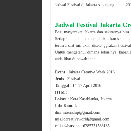
Jadwal
Festival
di
Jakarta
sepanjang tahun
20
Jadwal
Festival
Jakarta Cr
Bagi masyarakat
Jakarta
dan sekitarnya bisa
Setiap bulan dan bakhan akhir pekan selalu a
terbaru saat ini, akan diselenggrakan
Festival
Untuk mengetahui dimana lokasinya, kapan 
anda lihat di bawah ini :
Event
:
Jakarta Creative Week 2016
Jenis
:
Festival
Tanggal
:
14-17 April 2016
HTM
:
Lokasi
:
Kota Kasablanka, Jakarta
Info Kontak
:
dini.internship@gmail.com
mia.idcreativeworld@gmail.com
call / whatsapp +6285771588185