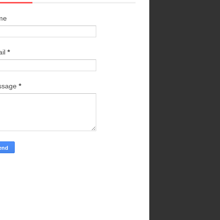
me
il
*
ssage
*