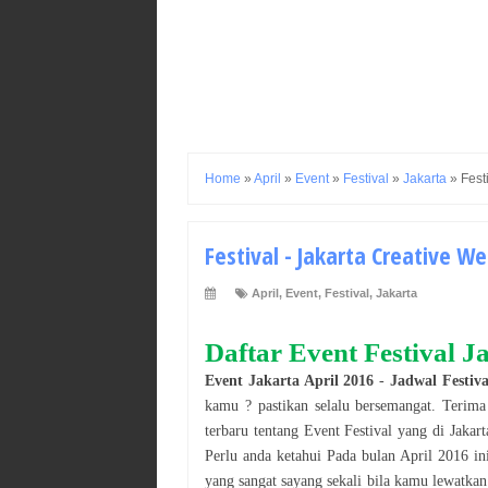
Home
»
April
»
Event
»
Festival
»
Jakarta
»
Fest
Festival - Jakarta Creative We
April
,
Event
,
Festival
,
Jakarta
Daftar Event
Festival
J
Event
Jakarta
April
2016
-
Jadwal
Festiva
kamu ? pastikan selalu bersemangat. Terim
terbaru tentang Event
Festival
yang di
Jakart
Perlu anda ketahui Pada bulan
April
2016
in
yang sangat sayang sekali bila kamu lewatka