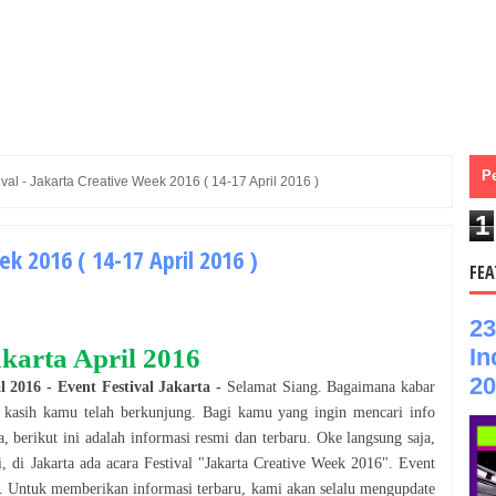
P
ival - Jakarta Creative Week 2016 ( 14-17 April 2016 )
1
ek 2016 ( 14-17 April 2016 )
FEA
23
In
akarta
April
2016
20
l
2016
- Event
Festival
Jakarta
-
Selamat
Siang
. Bagaimana kabar
a kasih kamu telah berkunjung. Bagi kamu yang ingin mencari info
a
, berikut ini adalah informasi resmi dan terbaru. Oke langsung saja,
i, di
Jakarta
ada acara
Festival
"
Jakarta Creative Week 2016
". Event
n. Untuk memberikan informasi terbaru, kami akan selalu mengupdate