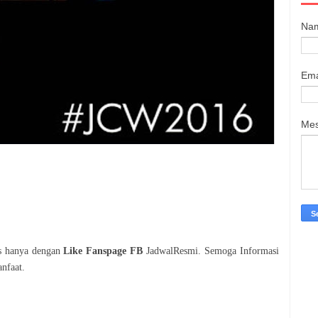
Na
Ema
Me
is hanya dengan
Like Fanspage FB
JadwalResmi. Semoga Informasi
nfaat.