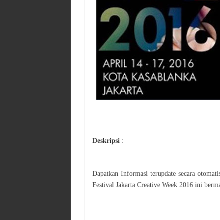
Deskripsi
:
Dapatkan Informasi terupdate secara otomat
Festival
Jakarta Creative Week 2016
ini berma