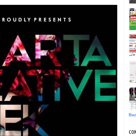
Bac
CO