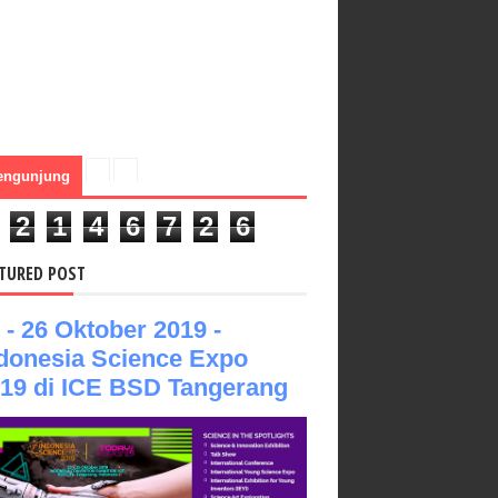
engunjung
2
1
4
6
7
2
6
TURED POST
 - 26 Oktober 2019 -
donesia Science Expo
19 di ICE BSD Tangerang