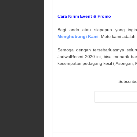
Cara Kirim Event & Promo
Bagi anda atau siapapun yang ingi
Menghubungi Kami
. Moto kami adalah 
Semoga dengan tersebarluasnya selur
JadwalResmi 2020 ini, bisa menarik ba
kesempatan pedagang kecil ( Asongan, Ka
Subscribe