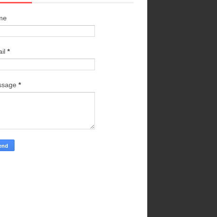
me
il
*
ssage
*