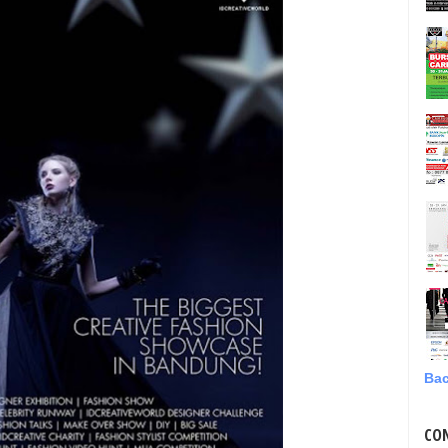
Bac
CO