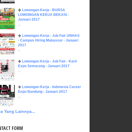
Lowongan Kerja - BURSA
LOWONGAN KERJA BEKASI -
Januari 2017
...
Lowongan Kerja - Job Fair UNHAS
- Campus Hiring Makassar - Januari
2017
...
Lowongan Kerja - Job Fair - Karir
Expo Semarang - Januari 2017
...
Lowongan Kerja - Indonesia Career
Expo Bandung - Januari 2017
...
a Yang Lainnya...
NTACT FORM