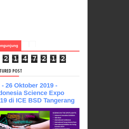
engunjung
2
1
4
7
2
1
2
TURED POST
 - 26 Oktober 2019 -
donesia Science Expo
19 di ICE BSD Tangerang