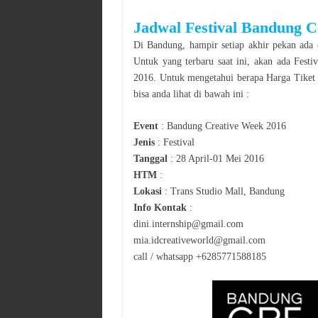
Jadwal
Festival
Bandung C
Di
Bandung
, hampir setiap akhir pekan ada 
Untuk yang terbaru saat ini, akan ada
Festiv
2016
. Untuk mengetahui berapa Harga Tiket 
bisa anda lihat di bawah ini :
Event
:
Bandung Creative Week 2016
Jenis
:
Festival
Tanggal
:
28 April-01 Mei 2016
HTM
:
Lokasi
:
Trans Studio Mall, Bandung
Info Kontak
:
dini.internship@gmail.com
mia.idcreativeworld@gmail.com
call / whatsapp +6285771588185