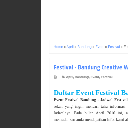
Home
»
April
»
Bandung
»
Event
»
Festival
»
Fe
Festival - Bandung Creative W
April
,
Bandung
,
Event
,
Festival
Daftar Event
Festival
B
Event
Festival
Bandung
- Jadwal
Festival
rekan yang ingin mencari tahu informasi
Jadwalnya. Pada bulan
April
2016
ini, a
memudahkan anda mendapatkan info, kami aka