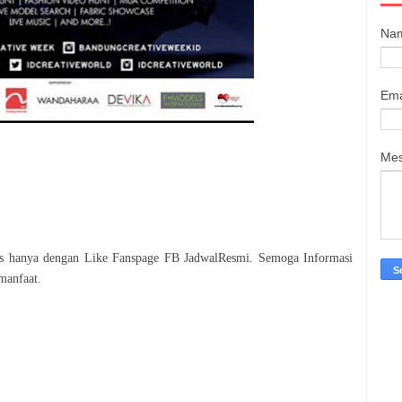
Na
Ema
Me
tis hanya dengan Like Fanspage FB JadwalResmi. Semoga Informasi
manfaat.