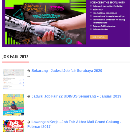
JOB FAIR 2017
Sekarang - Jadwal Job fair Surabaya 2020
...
Jadwal Job Fair 22 UDINUS Semarang – Januari 2019
...
Lowongan Kerja - Job Fair ​Akbar ​Mall Grand Cakung -
Februari 2017
...