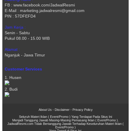
FB : www.facebook.com/JadwalResmi
E-Mail : marketing.jadwalresmi@gmail.com
PIN : 57DFEFD4
Jam Kerja :
Senin - Sabtu
Pukul 08.00 - 15.00 WIB
Alamat :
Nganjuk - Jawa Timur
Customer Services
1. Husen
2. Budi
About Us
-
Disclaimer
-
Privacy Policy
Seluruh Materi Iklan ( Event/Promo ) Yang Terdapat Pada Situs Ini
Menjadi Tanggung Jawab Masing-Masing Pemasang Iklan ( Event/Promo ).
JadwalResmi.com Tidak Bertanggung Jawab Terhadap Keseluruhan Materi Iklan (
Event/Promo )
Yang Tampil di Situs Ini.