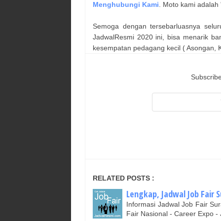
Menghubungi Kami
. Moto kami adalah 
Semoga dengan tersebarluasnya selur
JadwalResmi 2020 ini, bisa menarik ba
kesempatan pedagang kecil ( Asongan, Ka
Subscribe
RELATED POSTS :
Lengkap, Jadwal Job Fair S
Informasi Jadwal Job Fair 
Fair Nasional - Career Expo -