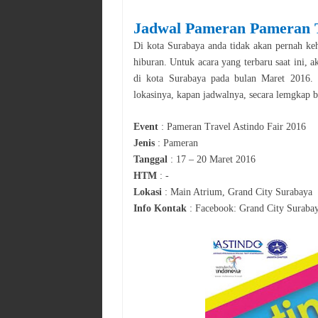
Jadwal
Pameran
Pameran T
Di kota
Surabaya
anda tidak akan pernah keh
hiburan. Untuk acara yang terbaru saat ini, 
di kota
Surabaya
pada bulan
Maret
2016
.
lokasinya, kapan jadwalnya, secara lemgkap bi
Event
:
Pameran Travel Astindo Fair 2016
Jenis
:
Pameran
Tanggal
:
17 – 20 Maret 2016
HTM
:
-
Lokasi
:
Main Atrium, Grand City Surabaya
Info Kontak
:
Facebook: Grand City Suraba