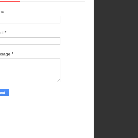
me
il
*
ssage
*