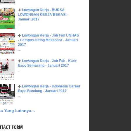
Lowongan Kerja - BURSA
LOWONGAN KERJA BEKASI -
Januari 2017
...
Lowongan Kerja - Job Fair UNHAS
- Campus Hiring Makassar - Januari
2017
...
Lowongan Kerja - Job Fair - Karir
Expo Semarang - Januari 2017
...
Lowongan Kerja - Indonesia Career
Expo Bandung - Januari 2017
...
a Yang Lainnya...
NTACT FORM