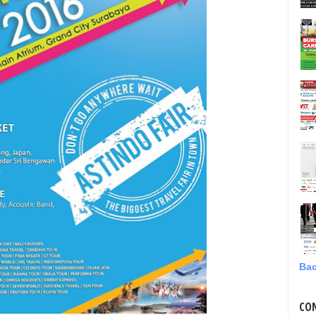
Bac
CO