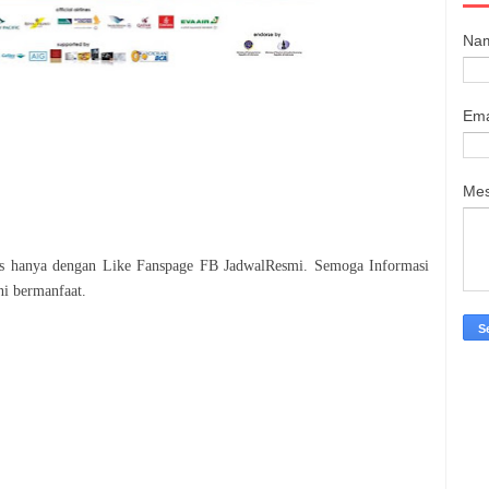
Na
Ema
Me
tis hanya dengan Like Fanspage FB JadwalResmi. Semoga Informasi
ni bermanfaat.