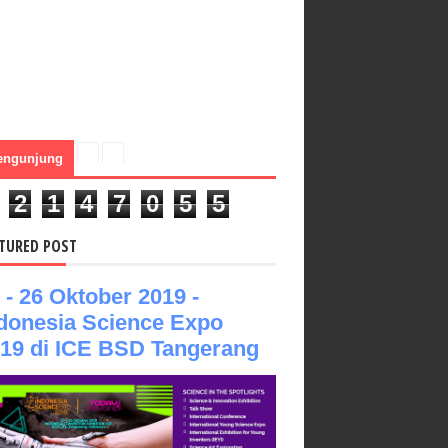
engunjung
2
1
4
7
0
5
5
TURED POST
 - 26 Oktober 2019 -
donesia Science Expo
19 di ICE BSD Tangerang