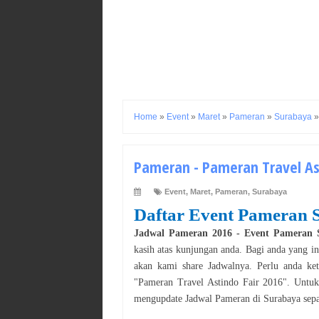
Home
»
Event
»
Maret
»
Pameran
»
Surabaya
Pameran - Pameran Travel Ast
Event
,
Maret
,
Pameran
,
Surabaya
Daftar Event
Pameran
Jadwal
Pameran
2016
- Event
Pameran
kasih atas kunjungan anda. Bagi anda yang i
akan kami share Jadwalnya. Perlu anda ke
"
Pameran Travel Astindo Fair 2016
". Untuk
mengupdate Jadwal
Pameran
di
Surabaya
sep