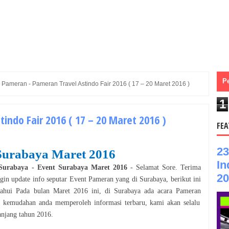
P
»
Pameran - Pameran Travel Astindo Fair 2016 ( 17 – 20 Maret 2016 )
1
indo Fair 2016 ( 17 – 20 Maret 2016 )
FEA
23
Surabaya
Maret
2016
In
Surabaya
- Event
Surabaya
Maret
2016
- Selamat
Sore
. Terima
20
ngin update info seputar Event
Pameran
yang di
Surabaya
, berikut ini
tahui Pada bulan
Maret
2016
ini, di
Surabaya
ada acara
Pameran
 kemudahan anda memperoleh informasi terbaru, kami akan selalu
anjang tahun
2016
.