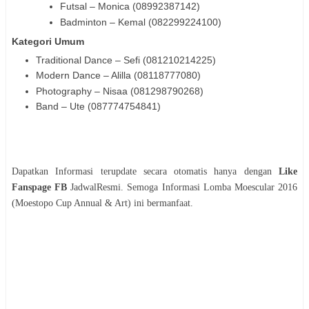
Futsal – Monica (08992387142)
Badminton – Kemal (082299224100)
Kategori Umum
Traditional Dance – Sefi (081210214225)
Modern Dance – Alilla (08118777080)
Photography – Nisaa (081298790268)
Band – Ute (087774754841)
Dapatkan Informasi terupdate secara otomatis hanya dengan
Like
Fanspage FB
JadwalResmi. Semoga Informasi
Lomba
Moescular 2016
(Moestopo Cup Annual & Art)
ini bermanfaat.