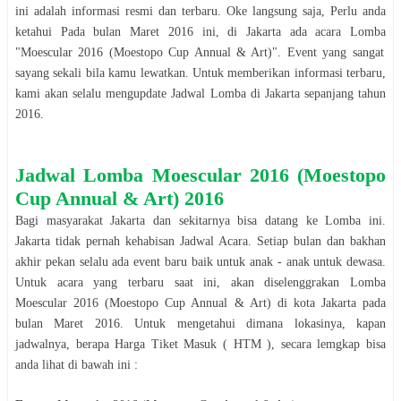
ini adalah informasi resmi dan terbaru. Oke langsung saja, Perlu anda
ketahui Pada bulan
Maret
2016
ini, di
Jakarta
ada acara
Lomba
"
Moescular 2016 (Moestopo Cup Annual & Art)
". Event yang sangat
sayang sekali bila kamu lewatkan. Untuk memberikan informasi terbaru,
kami akan selalu mengupdate Jadwal
Lomba
di
Jakarta
sepanjang tahun
2016
.
Jadwal
Lomba
Moescular 2016 (Moestopo
Cup Annual & Art)
2016
Bagi masyarakat
Jakarta
dan sekitarnya bisa datang ke
Lomba
ini.
Jakarta
tidak pernah kehabisan Jadwal Acara. Setiap bulan dan bakhan
akhir pekan selalu ada event baru baik untuk anak - anak untuk dewasa.
Untuk acara yang terbaru saat ini, akan diselenggrakan
Lomba
Moescular 2016 (Moestopo Cup Annual & Art)
di kota
Jakarta
pada
bulan
Maret
2016
. Untuk mengetahui dimana lokasinya, kapan
jadwalnya, berapa Harga Tiket Masuk ( HTM ), secara lemgkap bisa
anda lihat di bawah ini :