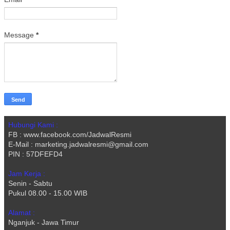
Message
*
Hubungi Kami :
FB : www.facebook.com/JadwalResmi
E-Mail : marketing.jadwalresmi@gmail.com
PIN : 57DFEFD4
Jam Kerja :
Senin - Sabtu
Pukul 08.00 - 15.00 WIB
Alamat :
Nganjuk - Jawa Timur