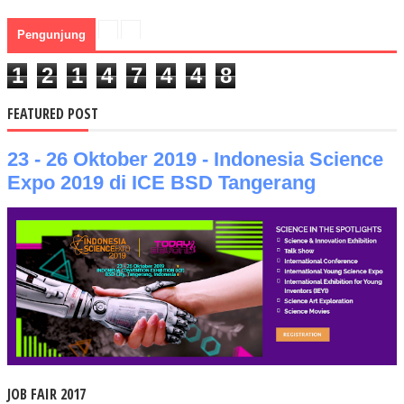
Pengunjung
1
2
1
4
7
4
4
8
FEATURED POST
23 - 26 Oktober 2019 - Indonesia Science
Expo 2019 di ICE BSD Tangerang
JOB FAIR 2017