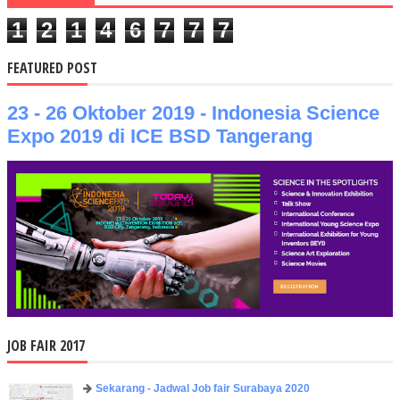
1
2
1
4
6
7
7
7
FEATURED POST
23 - 26 Oktober 2019 - Indonesia Science
Expo 2019 di ICE BSD Tangerang
JOB FAIR 2017
Sekarang - Jadwal Job fair Surabaya 2020