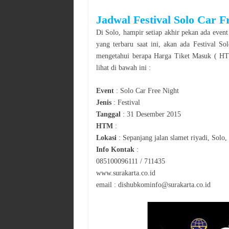
Jadwal
Festival Solo Car F
Di
Solo
, hampir setiap akhir pekan ada event
yang terbaru saat ini, akan ada
Festival
Sol
mengetahui berapa Harga Tiket Masuk ( HTM
lihat di bawah ini :
Event
:
Solo Car Free Night
Jenis
:
Festival
Tanggal
:
31 Desember 2015
HTM
:
Lokasi
:
Sepanjang jalan slamet riyadi, Solo,
Info Kontak
:
085100096111 / 711435
www.surakarta.co.id
email : dishubkominfo@surakarta.co.id