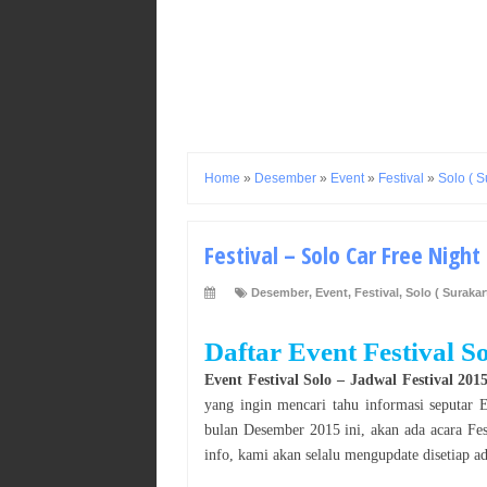
Home
»
Desember
»
Event
»
Festival
»
Solo ( S
Festival – Solo Car Free Nigh
Desember
,
Event
,
Festival
,
Solo ( Surakar
Daftar Event Festival 
Event Festival Solo
–
Jadwal Festival 201
yang ingin mencari tahu informasi seputar
bulan
Desember 2015
ini, akan ada acara
Fes
info, kami akan selalu mengupdate disetiap a