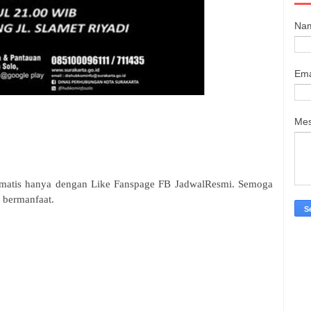
Na
Ema
Me
tomatis hanya dengan Like Fanspage FB JadwalResmi. Semoga
 bermanfaat.