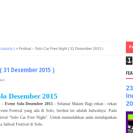
P
urakarta )
»
Festival – Solo Car Free Night ( 31 Desember 2015 )
1
t ( 31 Desember 2015 )
FEA
ta )
23
In
Solo Desember 2015
20
5
- Event
Solo Desember 2015
- Selamat
Malam
Bagi rekan - rekan
 Event
Festival
yang ada di
Solo
, berikut ini adalah Jadwalnya. Pada
tival
"
Solo Car Free Night
". Untuk memudahkan anda mendapatkan
da Jadwal
Festival
di
Solo
.