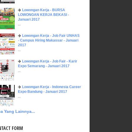
Lowongan Kerja - BURSA
LOWONGAN KERJA BEKASI -
Januari 2017
...
Lowongan Kerja - Job Fair UNHAS
- Campus Hiring Makassar - Januari
2017
...
Lowongan Kerja - Job Fair - Karir
Expo Semarang - Januari 2017
...
Lowongan Kerja - Indonesia Career
Expo Bandung - Januari 2017
...
a Yang Lainnya...
NTACT FORM