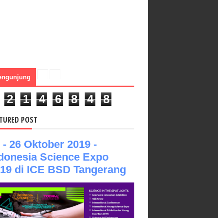
engunjung
2
1
4
6
8
4
8
TURED POST
 - 26 Oktober 2019 -
donesia Science Expo
19 di ICE BSD Tangerang