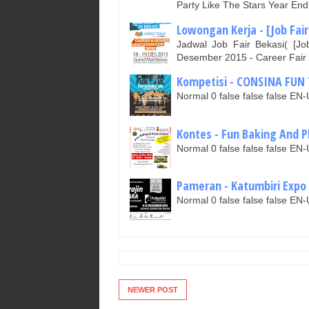
Party Like The Stars Year E
Lowongan Kerja - [Job Fair
Jadwal Job Fair Bekasi( [Jo
Desember 2015 - Career Fair
Kompetisi - CONSINA FUN T
Normal 0 false false false 
Kontes - Fun Baking And P
Normal 0 false false false 
Pameran - Katumbiri Expo 
Normal 0 false false false 
NEWER POST