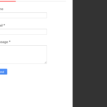
me
il
*
ssage
*