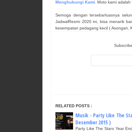
Menghubungi Kami
. Moto kami adalah 
Semoga dengan tersebarluasnya selur
JadwalResmi 2020 ini, bisa menarik ba
kesempatan pedagang kecil ( Asongan, Ka
Subscribe
RELATED POSTS :
Musik - Party Like The St
Desember 2015 )
Party Like The Stars Year E