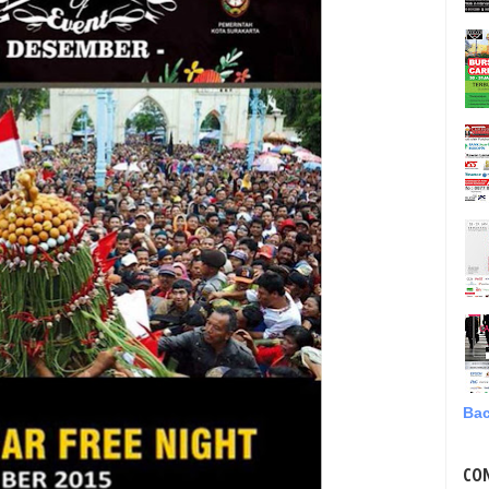
Bac
CO