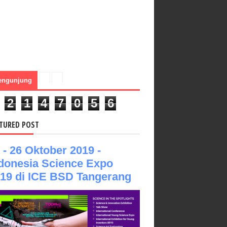
engunjung
2
1
4
7
0
5
6
TURED POST
 - 26 Oktober 2019 -
donesia Science Expo
19 di ICE BSD Tangerang