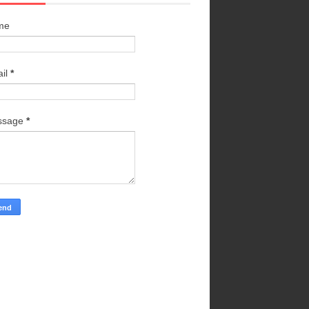
me
il
*
ssage
*