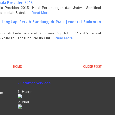
iala Presiden 2015
ala Presiden 2015 Hasil Pertandingan dan Jadwal Semifinal
lis setelah Babak …
Read More...
 Lengkap Persib Bandung di Piala Jenderal Sudirman
dung di Piala Jenderal Sudirman Cup NET TV 2015 Jadwal
 - Siaran Langsung Persib Pial…
Read More...
HOME
OLDER POST
Customer Services
1. Husen
om
2. Budi