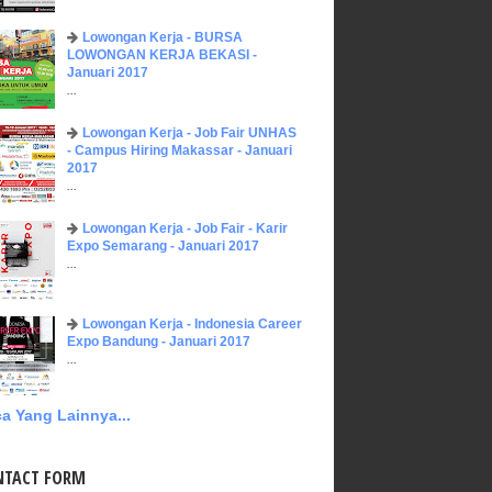
Lowongan Kerja - BURSA
LOWONGAN KERJA BEKASI -
Januari 2017
...
Lowongan Kerja - Job Fair UNHAS
- Campus Hiring Makassar - Januari
2017
...
Lowongan Kerja - Job Fair - Karir
Expo Semarang - Januari 2017
...
Lowongan Kerja - Indonesia Career
Expo Bandung - Januari 2017
...
a Yang Lainnya...
NTACT FORM