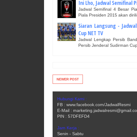
Ini Lho, Jadwal Semifinal P
Jadwal Semifinal 4 Besar Pi
Piala Presiden 2015 akan diri
Siaran Langsung - Jadwal
Cup NET TV
Jadwal Lengkap Persib Ban
Persib Jenderal Sudirman Cup
NEWER POST
Hubungi Kami :
FB : www.facebook.com/JadwalResmi
E-Mail : marketing.jadwalresmi@gmail.c
PIN : 57DFEFD4
Jam Kerja :
Senin - Sabtu