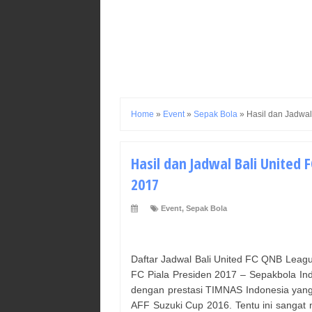
Home
»
Event
»
Sepak Bola
»
Hasil dan Jadwal
Hasil dan Jadwal Bali United F
2017
Event
,
Sepak Bola
Daftar Jadwal Bali United FC QNB Leag
FC Piala Presiden 2017 – Sepakbola Indo
dengan prestasi TIMNAS Indonesia yang
AFF Suzuki Cup 2016. Tentu ini sanga