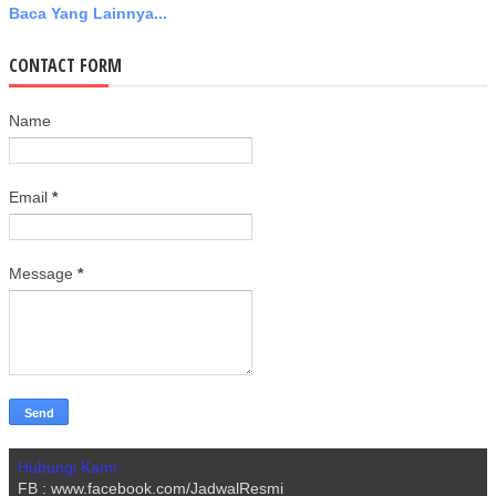
Baca Yang Lainnya...
CONTACT FORM
Name
Email
*
Message
*
Hubungi Kami :
FB : www.facebook.com/JadwalResmi