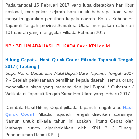
Pada tanggal 15 Februari 2017 yang juga ditetapkan hari libur
nasional, merupakan sejarah baru untuk beberapa kota yang
menyelenggarakan pemilihan kepala daerah. Kota / Kabupaten
Tapanuli Tengah provinsi Sumatera Utara merupakan satu dari
101 daerah yang menggelar Pilkada Februari 2017.
NB : BELUM ADA HASIL PILKADA Cek : KPU.go.id
Hitung Cepat - Hasil Quick Count Pilkada
Tapanuli Tengah
2017 ( Tapteng )
Siapa Nama
Bupati dan Wakil Bupati
Baru
Tapanuli Tengah
2017
?
- Setelah pelaksanaan pemilihan kepala daerah, semua orang
menantikan siapa yang menang dan jadi Bupati / Gubernur /
Walikota di
Tapanuli Tengah
Sumatera Utara
yang terbaru 2017.
Dan data Hasil Hitung Cepat pilkada
Tapanuli Tengah
atau
Hasil
Quick Count
Pilkada
Tapanuli Tengah
dijadikan acuannya.
Namun untuk pilkada tahun ini apakah Hitung Cepat oleh
lembaga survey diperbolehkan oleh KPU ? ( Tunggu
Pengumuman Resmi KPU )