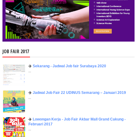
JOB FAIR 2017
Sekarang - Jadwal Job fair Surabaya 2020
...
Jadwal Job Fair 22 UDINUS Semarang – Januari 2019
...
Lowongan Kerja - Job Fair ​Akbar ​Mall Grand Cakung -
Februari 2017
...