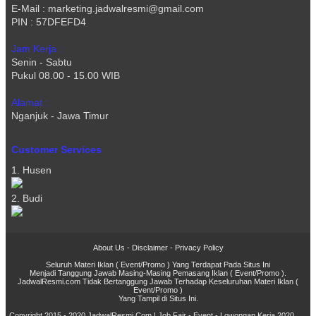
E-Mail : marketing.jadwalresmi@gmail.com
PIN : 57DFEFD4
Jam Kerja :
Senin - Sabtu
Pukul 08.00 - 15.00 WIB
Alamat :
Nganjuk - Jawa Timur
Customer Services
1. Husen
2. Budi
About Us
-
Disclaimer
-
Privacy Policy
Seluruh Materi Iklan ( Event/Promo ) Yang Terdapat Pada Situs Ini
Menjadi Tanggung Jawab Masing-Masing Pemasang Iklan ( Event/Promo ).
JadwalResmi.com Tidak Bertanggung Jawab Terhadap Keseluruhan Materi Iklan (
Event/Promo )
Yang Tampil di Situs Ini.
Copyright 2015 - 2020
JadwalResmi.Com | Job Fair - Event - Lowongan Kerja 2020