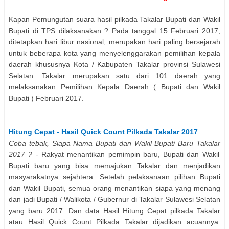
Kapan Pemungutan suara hasil pilkada
Takalar
Bupati dan Wakil
Bupati
di TPS dilaksanakan ? Pada tanggal 15 Februari 2017,
ditetapkan hari libur nasional, merupakan hari paling bersejarah
untuk beberapa kota yang menyelenggarakan pemilihan kepala
daerah khususnya Kota / Kabupaten
Takalar
provinsi
Sulawesi
Selatan
.
Takalar
merupakan satu dari 101 daerah yang
melaksanakan Pemilihan Kepala Daerah (
Bupati dan Wakil
Bupati
) Februari 2017.
Hitung Cepat - Hasil Quick Count Pilkada
Takalar
2017
Coba tebak, Siapa Nama
Bupati dan Wakil Bupati
Baru
Takalar
2017 ?
- Rakyat menantikan pemimpin baru,
Bupati dan Wakil
Bupati
baru yang bisa memajukan
Takalar
dan menjadikan
masyarakatnya sejahtera. Setelah pelaksanaan pilihan
Bupati
dan Wakil Bupati
, semua orang menantikan siapa yang menang
dan jadi Bupati / Walikota / Gubernur di
Takalar
Sulawesi Selatan
yang baru 2017. Dan data Hasil Hitung Cepat pilkada
Takalar
atau Hasil Quick Count Pilkada
Takalar
dijadikan acuannya.