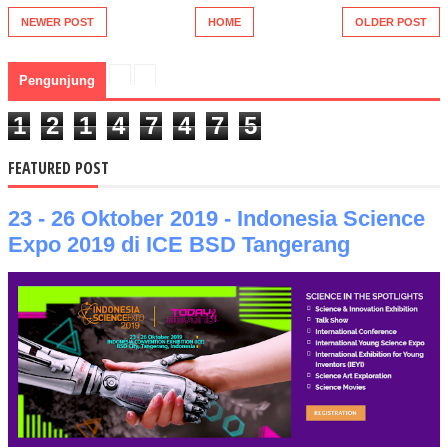
NEWER POST
HOME
OLDER POST
Pengunjung
1
2
1
4
7
4
7
5
FEATURED POST
23 - 26 Oktober 2019 - Indonesia Science
Expo 2019 di ICE BSD Tangerang