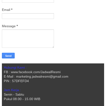
Email
*
Message
*
Hubungi Kami :
FB : www.facebook.com/JadwalResmi
E-Mail : marketing.jadwalresmi@gmail.com
PIN : 57DFEFD4
Jam Kerja :
Senin - Sabtu
Pukul 08.00 - 15.00 WIB