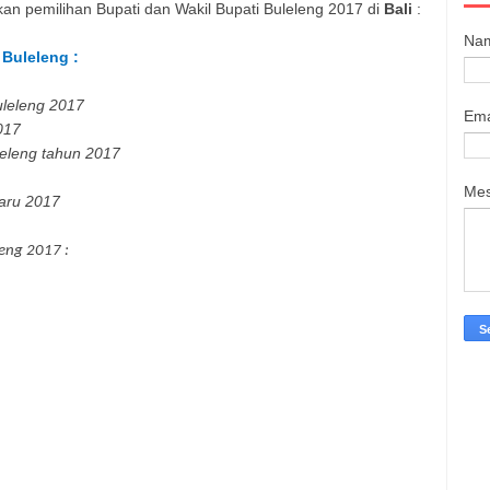
akan pemilihan
Bupati dan Wakil Bupati
Buleleng
2017 di
Bali
:
Na
a
Buleleng
:
leleng
2017
Ema
017
eleng
tahun 2017
Me
aru 2017
leng
2017 :