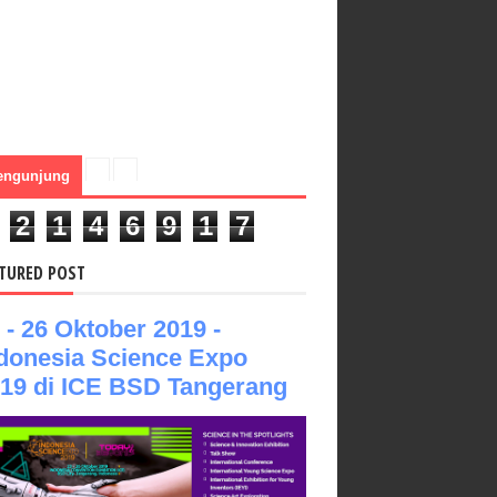
engunjung
2
1
4
6
9
1
7
TURED POST
 - 26 Oktober 2019 -
donesia Science Expo
19 di ICE BSD Tangerang