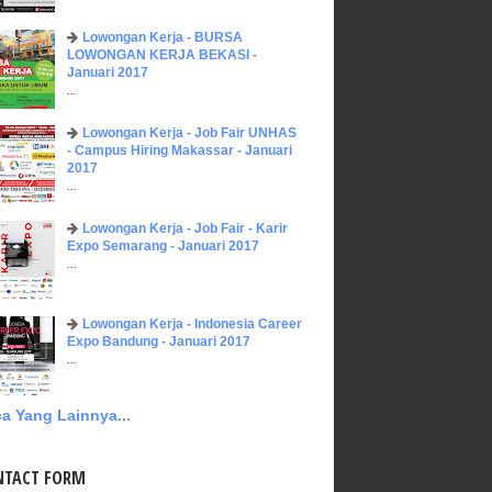
Lowongan Kerja - BURSA
LOWONGAN KERJA BEKASI -
Januari 2017
...
Lowongan Kerja - Job Fair UNHAS
- Campus Hiring Makassar - Januari
2017
...
Lowongan Kerja - Job Fair - Karir
Expo Semarang - Januari 2017
...
Lowongan Kerja - Indonesia Career
Expo Bandung - Januari 2017
...
a Yang Lainnya...
NTACT FORM