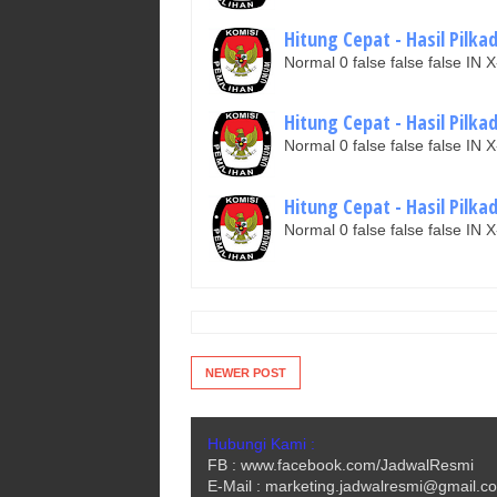
Hitung Cepat - Hasil Pilk
Normal 0 false false false I
Hitung Cepat - Hasil Pilk
Normal 0 false false false I
Hitung Cepat - Hasil Pilk
Normal 0 false false false I
NEWER POST
Hubungi Kami :
FB : www.facebook.com/JadwalResmi
E-Mail : marketing.jadwalresmi@gmail.c