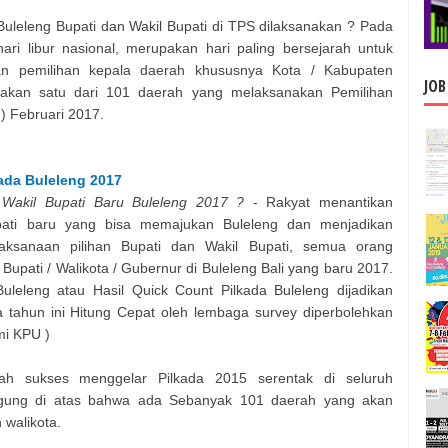
Buleleng
Bupati dan Wakil Bupati
di TPS dilaksanakan ? Pada
ari libur nasional, merupakan hari paling bersejarah untuk
n pemilihan kepala daerah khususnya Kota / Kabupaten
JOB
kan satu dari 101 daerah yang melaksanakan Pemilihan
) Februari 2017.
kada
Buleleng
2017
Wakil Bupati
Baru
Buleleng
2017 ?
- Rakyat menantikan
ati
baru yang bisa memajukan
Buleleng
dan menjadikan
laksanaan pilihan
Bupati dan Wakil Bupati
, semua orang
Bupati / Walikota / Gubernur di
Buleleng
Bali
yang baru 2017.
Buleleng
atau Hasil Quick Count Pilkada
Buleleng
dijadikan
tahun ini Hitung Cepat oleh lembaga survey diperbolehkan
i KPU )
lah sukses menggelar Pilkada 2015 serentak di seluruh
nggung di atas bahwa ada Sebanyak 101 daerah yang akan
 walikota.