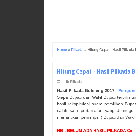
Home
»
Pilkada
»
Hitung Cepat - Hasil Pilkada
Hitung Cepat - Hasil Pilkada B
Pilkada
Hasil Pilkada
Buleleng
2017
-
Pengum
Siapa Bupati dan Wakil Bupati terpili
hasil rekapitulasi suara pemilihan Bup
salah satu pertanyaan yang ditunggu
menantikan pemimpin ( Bupati dan Wakil
NB : BELUM ADA HASIL PILKADA Cek 