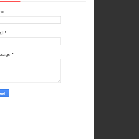
me
il
*
ssage
*