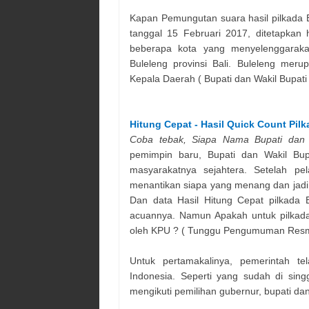
Kapan Pemungutan suara hasil pilkada
tanggal 15 Februari 2017, ditetapkan h
beberapa kota yang menyelenggaraka
Buleleng
provinsi
Bali
.
Buleleng
merupa
Kepala Daerah (
Bupati dan Wakil Bupati
Hitung Cepat - Hasil Quick Count Pil
Coba tebak, Siapa Nama
Bupati dan 
pemimpin baru,
Bupati dan Wakil Bup
masyarakatnya sejahtera. Setelah pe
menantikan siapa yang menang dan jadi 
Dan data Hasil Hitung Cepat pilkada
acuannya. Namun Apakah untuk pilkada 
oleh KPU ? ( Tunggu Pengumuman Resm
Untuk pertamakalinya, pemerintah te
Indonesia. Seperti yang sudah di si
mengikuti pemilihan gubernur, bupati dan