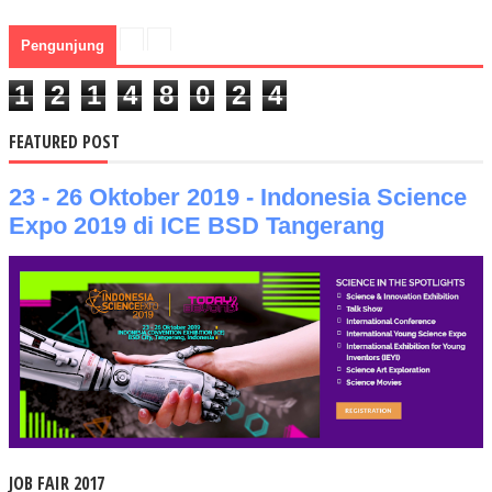
Pengunjung
1
2
1
4
8
0
2
4
FEATURED POST
23 - 26 Oktober 2019 - Indonesia Science
Expo 2019 di ICE BSD Tangerang
JOB FAIR 2017