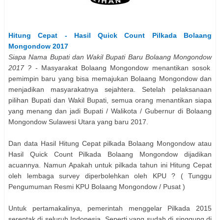
Hitung Cepat - Hasil Quick Count Pilkada
Bolaang
Mongondow
2017
Siapa Nama
Bupati dan Wakil Bupati
Baru
Bolaang Mongondow
2017 ?
- Masyarakat
Bolaang Mongondow
menantikan sosok
pemimpin baru yang bisa memajukan
Bolaang Mongondow
dan
menjadikan masyarakatnya sejahtera. Setelah pelaksanaan
pilihan
Bupati dan Wakil Bupati
, semua orang menantikan siapa
yang menang dan jadi Bupati / Walikota / Gubernur di
Bolaang
Mongondow
Sulawesi Utara
yang baru 2017.
Dan data Hasil Hitung Cepat pilkada
Bolaang Mongondow
atau
Hasil Quick Count Pilkada
Bolaang Mongondow
dijadikan
acuannya. Namun Apakah untuk pilkada tahun ini Hitung Cepat
oleh lembaga survey diperbolehkan oleh KPU ? ( Tunggu
Pengumuman Resmi KPU
Bolaang Mongondow
/ Pusat )
Untuk pertamakalinya, pemerintah menggelar Pilkada 2015
serentak di seluruh Indonesia. Seperti yang sudah di singgung di