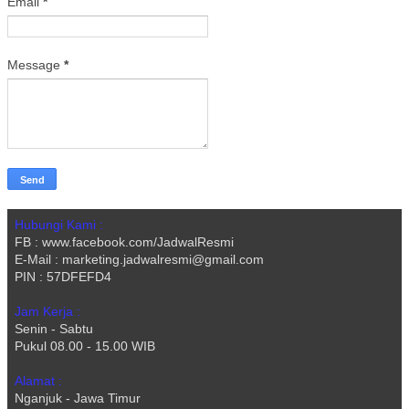
Email
*
Message
*
Hubungi Kami :
FB : www.facebook.com/JadwalResmi
E-Mail : marketing.jadwalresmi@gmail.com
PIN : 57DFEFD4
Jam Kerja :
Senin - Sabtu
Pukul 08.00 - 15.00 WIB
Alamat :
Nganjuk - Jawa Timur