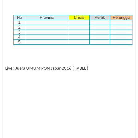
No
Provinsi
Emas
Perak
Perunggu
1
2
3
4
5
Live : Juara UMUM PON Jabar 2016 ( TABEL )