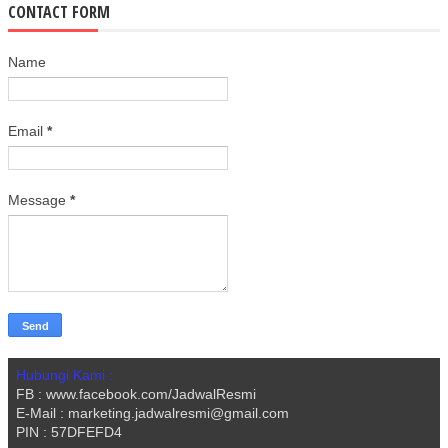
CONTACT FORM
Name
Email
*
Message
*
Hubungi Kami :
FB : www.facebook.com/JadwalResmi
E-Mail : marketing.jadwalresmi@gmail.com
PIN : 57DFEFD4