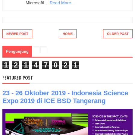
MicrosoftI…
Read More...
NEWER POST
HOME
OLDER POST
Pengunjung
1
2
1
4
7
0
2
1
FEATURED POST
23 - 26 Oktober 2019 - Indonesia Science
Expo 2019 di ICE BSD Tangerang