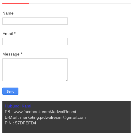
Name
Email
*
Message
*
Hubungi Kami :
FB : www.facebook.com/JadwalResmi
E-Mail : marketing.jadwalresmi@gmail.com
PIN : 57DFEFD4