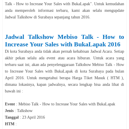
Talk - How to Increase Your Sales with BukaLapak
". Untuk kemudahan
anda memperoleh informasi terbaru, kami akan selalu mengupdate
Jadwal
Talkshow
di
Surabaya
sepanjang tahun
2016
.
Jadwal
Talkshow
Mebiso Talk - How to
Increase Your Sales with BukaLapak
2016
Di kota
Surabaya
anda tidak akan pernah kehabisan Jadwal Acara. Setiap
akhir pekan selalu ada event atau acara hiburan. Untuk acara yang
terbaru saat ini, akan ada penyelenggaraan
Talkshow
Mebiso Talk - How
to Increase Your Sales with BukaLapak
di kota
Surabaya
pada bulan
April
2016
. Untuk mengetahui berapa Harga Tiket Masuk ( HTM ),
dimana lokasinya, kapan jadwalnya, secara le
n
gkap bisa anda lihat di
bawah ini :
Event
:
Mebiso Talk - How to Increase Your Sales with BukaLapak
Jenis
:
Talkshow
Tanggal
:
23 April 2016
HTM
: