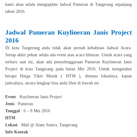
kami akan selalu mengupdate Jadwal
Pameran
di
Tangerang
sepanjang
tahun
2016
.
Jadwal
Pameran
Kuylineran Janis Project
2016
Di kota
Tangerang
anda tidak akan pernah kehabisan Jadwal Acara.
Setiap akhir pekan selalu ada event atau acara hiburan. Untuk acara yang
terbaru saat ini, akan ada penyelenggaraan
Pameran
Kuylineran Janis
Project
di kota
Tangerang
pada bulan
Mei
2016
. Untuk mengetahui
berapa Harga Tiket Masuk ( HTM ), dimana lokasinya, kapan
jadwalnya, secara le
n
gkap bisa anda lihat di bawah ini :
Event
:
Kuylineran Janis Project
Jenis
:
Pameran
Tanggal
:
6 – 8 Mei 2016
HTM
:
Lokasi
:
Mall @ Alam Sutera, Tangerang
Info Kontak
: