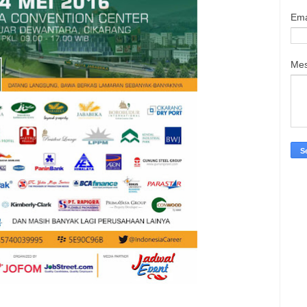
Ema
Me