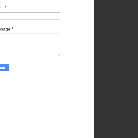
il
*
ssage
*