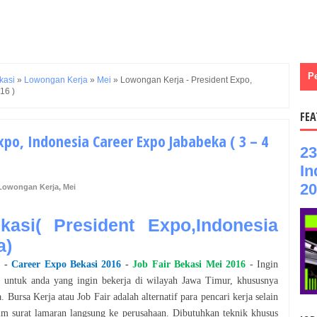
P
kasi
»
Lowongan Kerja
»
Mei
»
Lowongan Kerja - President Expo,
16 )
FEA
xpo, Indonesia Career Expo Jababeka ( 3 – 4
23
In
20
Lowongan Kerja
,
Mei
asi( President Expo,Indonesia
a)
6
-
Career Expo
Bekasi
2016
-
Job Fair
Bekasi
Mei
2016
- Ingin
n untuk anda yang ingin bekerja di wilayah Jawa Timur, khususnya
. Bursa Kerja atau Job Fair adalah alternatif para pencari kerja selain
m surat lamaran langsung ke perusahaan. Dibutuhkan teknik khusus