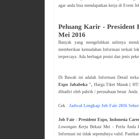
agar anda bisa mendapatkan kerja di Event J
Peluang Karir -
President
Mei
2016
Banyak yang mengeluhkan sulitnya men
memberikan kemudahan Informasi terkait lo
terpercaya. Ada berbagai posisi dan jenis pek
Di Bawah ini adalah Informasi Detail terk
Expo Jababeka
",
Harga Tiket Masuk ( HTM 
dihadiri oleh pabrik / perusahaan besar. Anda
Cek :
Jadwal
Lengkap Job Fair 2016 Selur
Job Fair -
President Expo, Indonesia Car
Lowongan Kerja
Bekasi
Mei
- Perlu Anda k
Informasi ini tidak sepenuhnya valid. Pasti