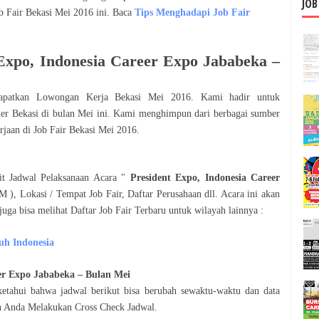
JOB
ob Fair
Bekasi
Mei
2016
ini. Baca
Tips Menghadapi Job Fair
 Expo, Indonesia Career Expo Jababeka
–
dapatkan Lowongan Kerja
Bekasi
Mei
2016
. Kami hadir untuk
ker
Bekasi
di bulan
Mei
ini. Kami menghimpun dari berbagai sumber
erjaan di Job Fair
Bekasi
Mei
2016
.
ait Jadwal Pelaksanaan Acara "
President Expo, Indonesia Career
), Lokasi / Tempat Job Fair, Daftar Perusahaan dll. Acara ini akan
 juga bisa melihat Daftar Job Fair Terbaru untuk wilayah lainnya :
uh Indonesia
eer Expo Jababeka
– Bulan
Mei
etahui bahwa jadwal berikut bisa berubah sewaktu-waktu dan data
kan Anda Melakukan Cross Check Jadwal.