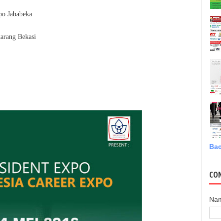
po Jababeka
arang Bekasi
Bac
CO
Na