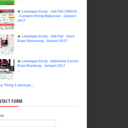
...
Lowongan Kerja - Job Fair UNHAS
- Campus Hiring Makassar - Januari
2017
...
Lowongan Kerja - Job Fair - Karir
Expo Semarang - Januari 2017
...
Lowongan Kerja - Indonesia Career
Expo Bandung - Januari 2017
...
a Yang Lainnya...
NTACT FORM
me