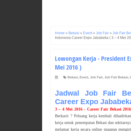
Home
»
Bekasi
»
Event
»
Job Fair
»
Job Fair Be
Indonesia Career Expo Jababeka ( 3 – 4 Mei 20
Lowongan Kerja - President E
Mei 2016 )
Bekasi
,
Event
,
Job Fair
,
Job Fair Bekasi
,
Jadwal Job Fair Bek
Career Expo Jababek
3 – 4 Mei 2016
- Career Fair
Bekasi
201
Berkarir ? Peluang kerja kembali dihadirka
kerja untuk penempatan
Bekasi
dan sekitarnya
melamar kerja secara online maupun mengiri