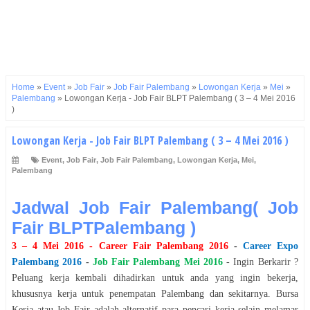
Home
»
Event
»
Job Fair
»
Job Fair Palembang
»
Lowongan Kerja
»
Mei
»
Palembang
»
Lowongan Kerja - Job Fair ​BLPT Palembang​ ( 3 – 4 Mei 2016
)
Lowongan Kerja - Job Fair ​BLPT Palembang​ ( 3 – 4 Mei 2016 )
Event
,
Job Fair
,
Job Fair Palembang
,
Lowongan Kerja
,
Mei
,
Palembang
Jadwal Job Fair Palembang( Job
Fair ​BLPTPalembang​ )
3 – 4 Mei 2016
- Career Fair
Palembang
2016
-
Career Expo
Palembang
2016
-
Job Fair
Palembang
Mei
2016
- Ingin Berkarir ?
Peluang kerja kembali dihadirkan untuk anda yang ingin bekerja,
khususnya kerja untuk penempatan
Palembang
dan sekitarnya. Bursa
Kerja atau Job Fair adalah alternatif para pencari kerja selain melamar