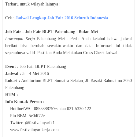
Terbaru untuk wilayah lainnya :
Cek :
Jadwal
Lengkap Job Fair 2016 Seluruh Indonesia
Job Fair -
Job Fair ​BLPT Palembang​
– Bulan
Mei
Lowongan Kerja
Palembang
Mei
- Perlu Anda ketahui bahwa jadwal
berikut bisa berubah sewaktu-waktu dan data Informasi ini tidak
sepenuhnya valid. Pastikan Anda Melakukan Cross Check Jadwal.
Event :
Job Fair ​BLPT Palembang​
Jadwal :
3 – 4 Mei 2016
Lokasi :
Auditorium BLPT Sumatra Selatan, Jl. Basuki Rahmat no.2050
Palembang
HTM :
Info Kontak Person :
Hotline​/WA​ : 08558887576 atau 021-5330 122 ​
Pin BBM :5​e0df72e
Twitter: @festivalnyarik1
www.festivalnyarikerja.com