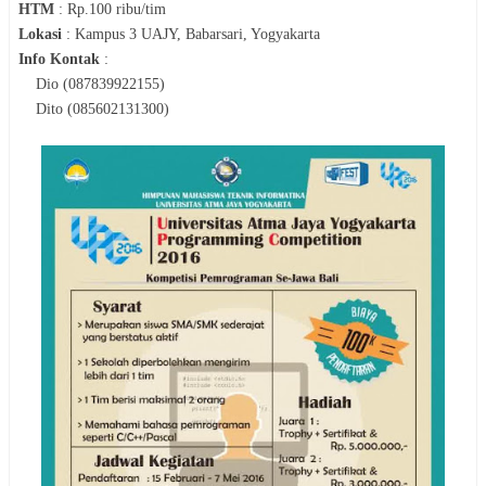
HTM
:
Rp.100 ribu/tim
Lokasi
:
Kampus 3 UAJY, Babarsari, Yogyakarta
Info Kontak
:
Dio (087839922155)
Dito (085602131300)