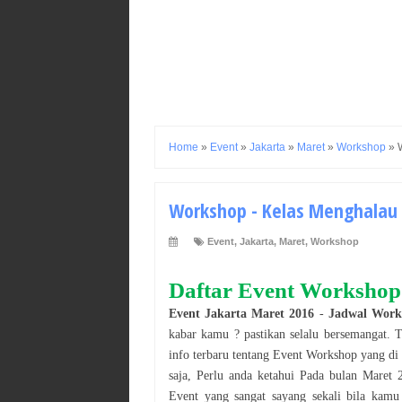
Home
»
Event
»
Jakarta
»
Maret
»
Workshop
»
Workshop - Kelas Menghalau 
Event
,
Jakarta
,
Maret
,
Workshop
Daftar Event
Workshop
Event
Jakarta
Maret
2016
-
Jadwal
Work
kabar kamu ? pastikan selalu bersemangat. 
info terbaru tentang Event
Workshop
yang d
saja, Perlu anda ketahui Pada bulan
Maret
Event yang sangat sayang sekali bila kamu