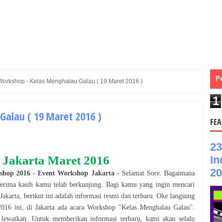
P
Workshop - Kelas Menghalau Galau ( 19 Maret 2016 )
1
Galau ( 19 Maret 2016 )
FEA
23
In
Jakarta
Maret
2016
20
shop
2016
- Event
Workshop
Jakarta
-
Selamat
Sore
. Bagaimana
Terima kasih kamu telah berkunjung. Bagi kamu yang ingin mencari
i
Jakarta
, berikut ini adalah informasi resmi dan terbaru. Oke langsung
2016
ini, di
Jakarta
ada acara
Workshop
"
Kelas Menghalau Galau
".
 lewatkan. Untuk memberikan informasi terbaru, kami akan selalu