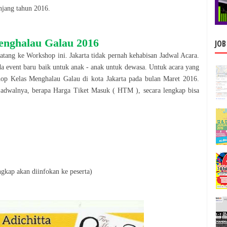
njang tahun
2016
.
enghalau Galau
2016
JOB
datang ke
Workshop
ini.
Jakarta
tidak pernah kehabisan Jadwal Acara.
da event baru baik untuk anak - anak untuk dewasa. Untuk acara yang
hop
Kelas Menghalau Galau
di kota
Jakarta
pada bulan
Maret
2016
.
jadwalnya, berapa Harga Tiket Masuk ( HTM ), secara le
n
gkap bisa
gkap akan diinfokan ke peserta)