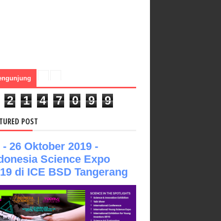
engunjung
2
1
4
7
0
9
9
TURED POST
 - 26 Oktober 2019 -
donesia Science Expo
19 di ICE BSD Tangerang