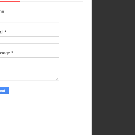
me
il
*
ssage
*