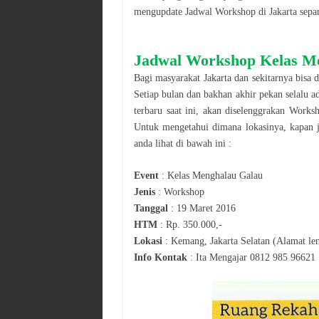
mengupdate Jadwal
Workshop
di
Jakarta
sepa
Jadwal
Workshop
Kelas M
Bagi masyarakat
Jakarta
dan sekitarnya bisa 
Setiap bulan dan bakhan akhir pekan selalu a
terbaru saat ini, akan diselenggrakan
Works
Untuk mengetahui dimana lokasinya, kapan 
anda lihat di bawah ini :
Event
:
Kelas Menghalau Galau
Jenis
:
Workshop
Tanggal
:
19 Maret 2016
HTM
:
Rp. 350.000,-
Lokasi
:
Kemang, Jakarta Selatan (Alamat len
Info Kontak
:
Ita Mengajar 0812 985 96621