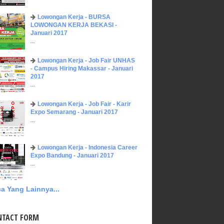
Lowongan Kerja - BURSA
LOWONGAN KERJA BEKASI -
Januari 2017
...
Lowongan Kerja - Job Fair UNHAS
- Campus Hiring Makassar - Januari
2017
...
Lowongan Kerja - Job Fair - Karir
Expo Semarang - Januari 2017
...
Lowongan Kerja - Indonesia Career
Expo Bandung - Januari 2017
...
a Yang Lainnya...
NTACT FORM