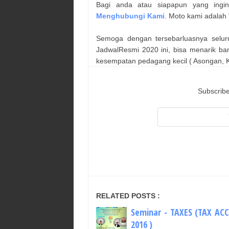
Bagi anda atau siapapun yang ingi
Menghubungi Kami
. Moto kami adalah 
Semoga dengan tersebarluasnya selur
JadwalResmi 2020 ini, bisa menarik ba
kesempatan pedagang kecil ( Asongan, Ka
Subscribe
RELATED POSTS :
Seminar - TAXES (TAX AC
2016 )