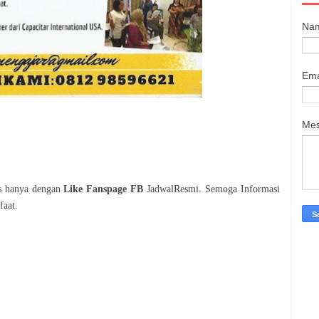
Na
Ema
Me
is hanya dengan
Like Fanspage FB
JadwalResmi. Semoga Informasi
faat.