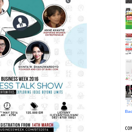
Bac
CO