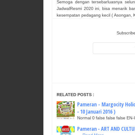
Semoga dengan tersebarluasnya selur
JadwalResmi 2020 ini, bisa menarik ba
kesempatan pedagang kecil ( Asongan, Ka
Subscribe
RELATED POSTS :
Pameran - Margocity Holi
- 10 Januari 2016 )
Normal 0 false false false 
Pameran - ART AND CULTUR
…
Read More...