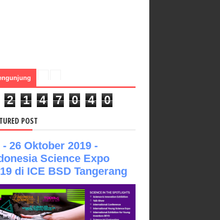
engunjung
2
1
4
7
0
4
0
TURED POST
 - 26 Oktober 2019 -
donesia Science Expo
19 di ICE BSD Tangerang