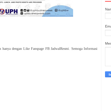
Na
Ema
Me
tis hanya dengan Like Fanspage FB JadwalResmi. Semoga Informasi
.