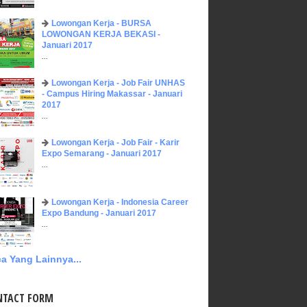
Lowongan Kerja - BURSA
LOWONGAN KERJA BEKASI -
Januari 2017
...
Lowongan Kerja - Job Fair UNHAS
- Campus Hiring Makassar - Januari
2017
...
Lowongan Kerja - Job Fair - Karir
Expo Semarang - Januari 2017
...
Lowongan Kerja - Indonesia Career
Expo Bandung - Januari 2017
...
a Yang Lainnya...
NTACT FORM