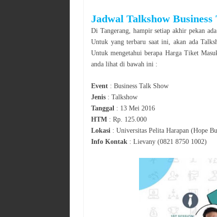
Jadwal
Talkshow
Business
Di
Tangerang
, hampir setiap akhir pekan ada
Untuk yang terbaru saat ini, akan ada
Talks
Untuk mengetahui berapa Harga Tiket Masuk
anda lihat di bawah ini :
Event
:
Business Talk Show
Jenis
:
Talkshow
Tanggal
:
13 Mei 2016
HTM
:
Rp. 125.000
Lokasi
:
Universitas Pelita Harapan (Hope Bu
Info Kontak
:
Lievany (0821 8750 1002)