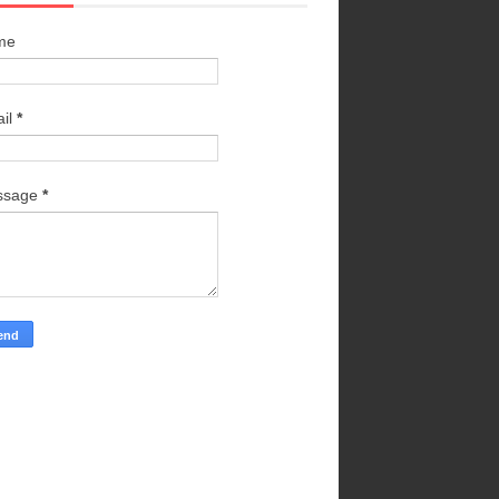
me
il
*
ssage
*