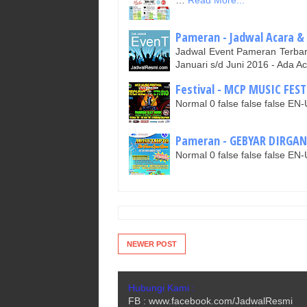
Pameran - Jadwal Acara & I
Jadwal Event Pameran Terba
Januari s/d Juni 2016 - Ada A
Festival - MCP MUSIC FEST
Normal 0 false false false 
Pameran - GEBYAR DIRGANT
Normal 0 false false false 
NEWER POST
Hubungi Kami :
FB : www.facebook.com/JadwalResmi