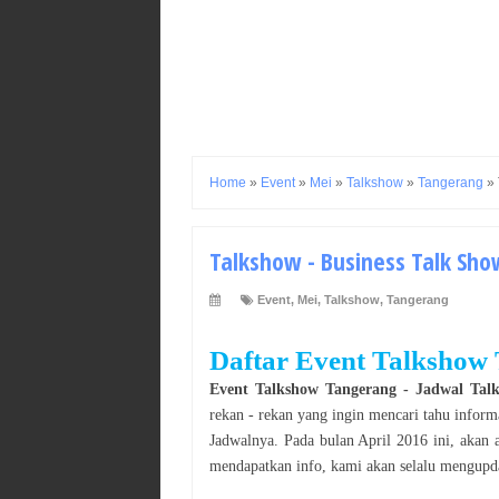
Home
»
Event
»
Mei
»
Talkshow
»
Tangerang
»
Talkshow - Business Talk Show
Event
,
Mei
,
Talkshow
,
Tangerang
Daftar Event
Talkshow
Event
Talkshow
Tangerang
- Jadwal
Tal
rekan - rekan yang ingin mencari tahu inform
Jadwalnya. Pada bulan
April
2016
ini, akan 
mendapatkan info, kami akan selalu mengupda