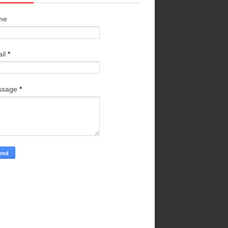
me
il
*
ssage
*