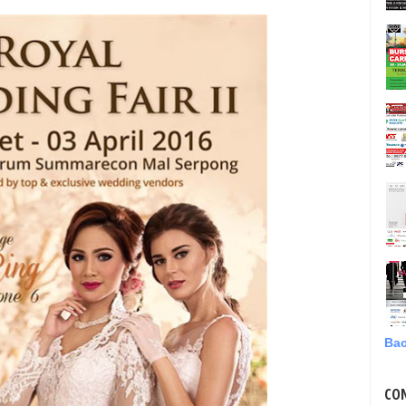
Bac
CO