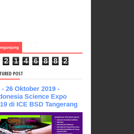
engunjung
2
1
4
6
8
8
2
TURED POST
 - 26 Oktober 2019 -
donesia Science Expo
19 di ICE BSD Tangerang