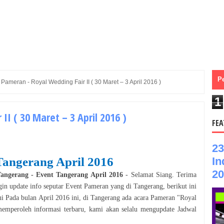
P
»
Pameran - Royal Wedding Fair II ( 30 Maret – 3 April 2016 )
1
II ( 30 Maret – 3 April 2016 )
FEA
23
In
Tangerang
April
2016
20
angerang
- Event
Tangerang
April
2016
- Selamat
Siang
. Terima
gin update info seputar Event
Pameran
yang di
Tangerang
, berikut ini
ui Pada bulan
April
2016
ini, di
Tangerang
ada acara
Pameran
"
Royal
mperoleh informasi terbaru, kami akan selalu mengupdate Jadwal