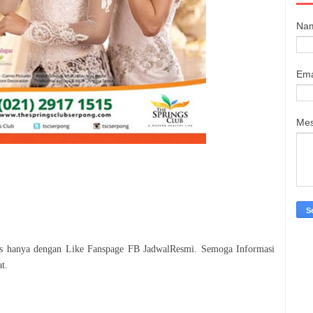
Na
Ema
Me
tis hanya dengan Like Fanspage FB JadwalResmi. Semoga Informasi
t.