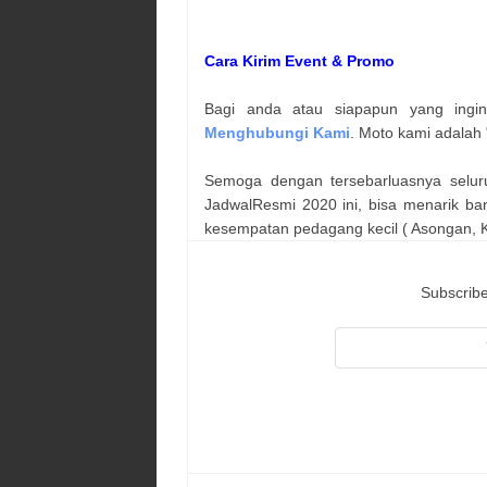
Cara Kirim Event & Promo
Bagi anda atau siapapun yang ingi
Menghubungi Kami
. Moto kami adalah 
Semoga dengan tersebarluasnya selur
JadwalResmi 2020 ini, bisa menarik ba
kesempatan pedagang kecil ( Asongan, Ka
Subscribe