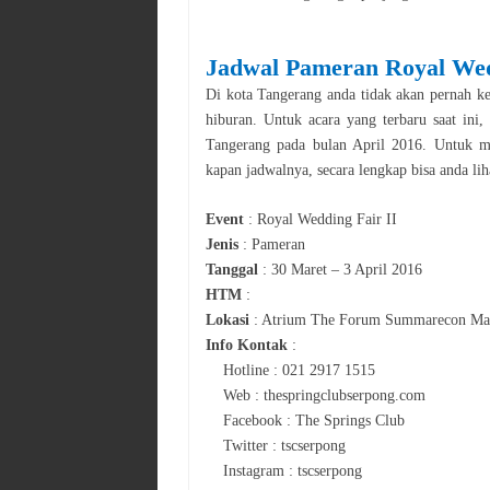
Jadwal
Pameran
Royal Wed
Di kota
Tangerang
anda tidak akan pernah keh
hiburan. Untuk acara yang terbaru saat ini
Tangerang
pada bulan
April
2016
. Untuk m
kapan jadwalnya, secara le
n
gkap bisa anda lih
Event
:
Royal Wedding Fair II
Jenis
:
Pameran
Tanggal
:
30 Maret – 3 April 2016
HTM
:
Lokasi
:
Atrium The Forum Summarecon Mal
Info Kontak
:
Hotline : 021 2917 1515
Web : thespringclubserpong.com
Facebook : The Springs Club
Twitter : tscserpong
Instagram : tscserpong