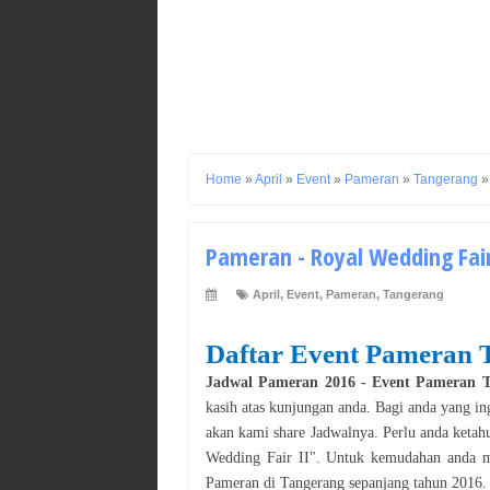
Home
»
April
»
Event
»
Pameran
»
Tangerang
Pameran - Royal Wedding Fair 
April
,
Event
,
Pameran
,
Tangerang
Daftar Event
Pameran
Jadwal
Pameran
2016
- Event
Pameran
T
kasih atas kunjungan anda. Bagi anda yang in
akan kami share Jadwalnya. Perlu anda ketah
Wedding Fair II
". Untuk kemudahan anda me
Pameran
di
Tangerang
sepanjang tahun
2016
.