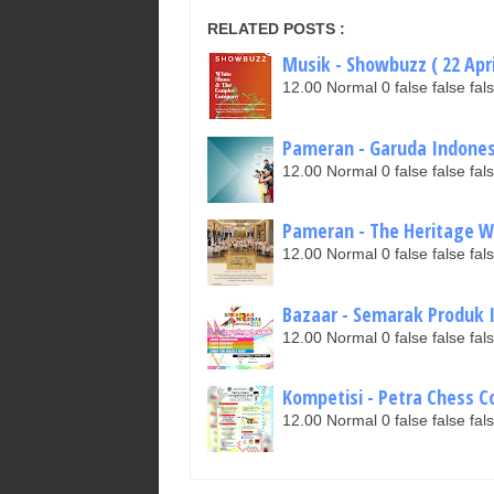
RELATED POSTS :
Musik - Showbuzz ( 22 Apri
12.00 Normal 0 false false 
Pameran - Garuda Indonesia
12.00 Normal 0 false false 
Pameran - The Heritage We
12.00 Normal 0 false false 
Bazaar - Semarak Produk In
12.00 Normal 0 false false 
Kompetisi - Petra Chess Co
12.00 Normal 0 false false 