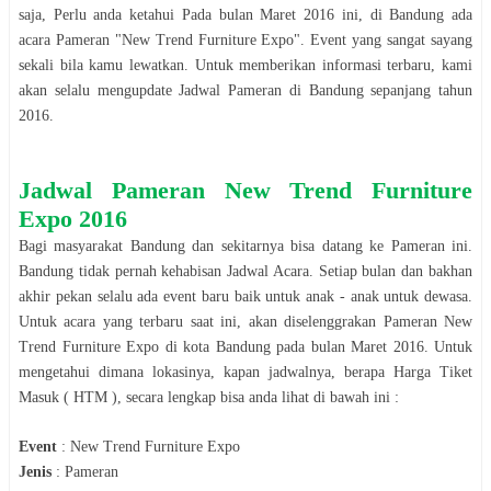
saja, Perlu anda ketahui Pada bulan
Maret
2016
ini, di
Bandung
ada
acara
Pameran
"
New Trend Furniture Expo
". Event yang sangat sayang
sekali bila kamu lewatkan. Untuk memberikan informasi terbaru, kami
akan selalu mengupdate Jadwal
Pameran
di
Bandung
sepanjang tahun
2016
.
Jadwal
Pameran
New Trend Furniture
Expo
2016
Bagi masyarakat
Bandung
dan sekitarnya bisa datang ke
Pameran
ini.
Bandung
tidak pernah kehabisan Jadwal Acara. Setiap bulan dan bakhan
akhir pekan selalu ada event baru baik untuk anak - anak untuk dewasa.
Untuk acara yang terbaru saat ini, akan diselenggrakan
Pameran
New
Trend Furniture Expo
di kota
Bandung
pada bulan
Maret
2016
. Untuk
mengetahui dimana lokasinya, kapan jadwalnya, berapa Harga Tiket
Masuk ( HTM ), secara le
n
gkap bisa anda lihat di bawah ini :
Event
:
New Trend Furniture Expo
Jenis
:
Pameran