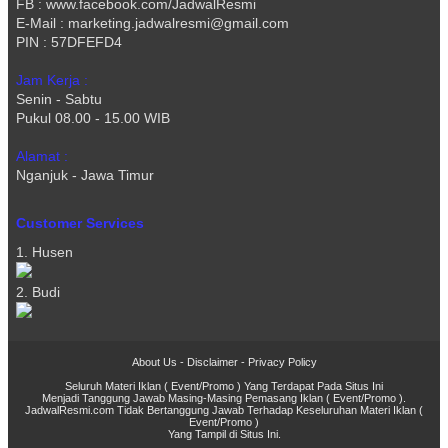
FB : www.facebook.com/JadwalResmi
E-Mail : marketing.jadwalresmi@gmail.com
PIN : 57DFEFD4
Jam Kerja :
Senin - Sabtu
Pukul 08.00 - 15.00 WIB
Alamat :
Nganjuk - Jawa Timur
Customer Services
1. Husen
2. Budi
About Us
-
Disclaimer
-
Privacy Policy
Seluruh Materi Iklan ( Event/Promo ) Yang Terdapat Pada Situs Ini
Menjadi Tanggung Jawab Masing-Masing Pemasang Iklan ( Event/Promo ).
JadwalResmi.com Tidak Bertanggung Jawab Terhadap Keseluruhan Materi Iklan (
Event/Promo )
Yang Tampil di Situs Ini.