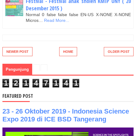
Festival - Festival anak sholeh KMIP UNY ( 20
Desember 2015 )
Normal 0 false false false EN-US X-NONE X-NONE
Micros…
Read More...
NEWER POST
HOME
OLDER POST
Pengunjung
1
2
1
4
7
1
4
1
FEATURED POST
23 - 26 Oktober 2019 - Indonesia Science
Expo 2019 di ICE BSD Tangerang