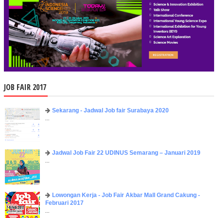
JOB FAIR 2017
Sekarang - Jadwal Job fair Surabaya 2020
...
Jadwal Job Fair 22 UDINUS Semarang – Januari 2019
...
Lowongan Kerja - Job Fair ​Akbar ​Mall Grand Cakung -
Februari 2017
...