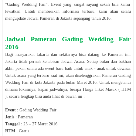
"
Gading Wedding Fair
". Event yang sangat sayang sekali bila kamu
lewatkan. Untuk memberikan informasi terbaru, kami akan selalu
mengupdate Jadwal
Pameran
di
Jakarta
sepanjang tahun
2016
.
Jadwal
Pameran
Gading Wedding Fair
2016
Bagi masyarakat
Jakarta
dan sekitarnya bisa datang ke
Pameran
ini.
Jakarta
tidak pernah kehabisan Jadwal Acara. Setiap bulan dan bakhan
akhir pekan selalu ada event baru baik untuk anak - anak untuk dewasa.
Untuk acara yang terbaru saat ini, akan diselenggrakan
Pameran
Gading
Wedding Fair
di kota
Jakarta
pada bulan
Maret
2016
. Untuk mengetahui
dimana lokasinya, kapan jadwalnya, berapa Harga Tiket Masuk ( HTM
), secara le
n
gkap bisa anda lihat di bawah ini :
Event
:
Gading Wedding Fair
Jenis
:
Pameran
Tanggal
:
23 – 27 Maret 2016
HTM
:
Gratis