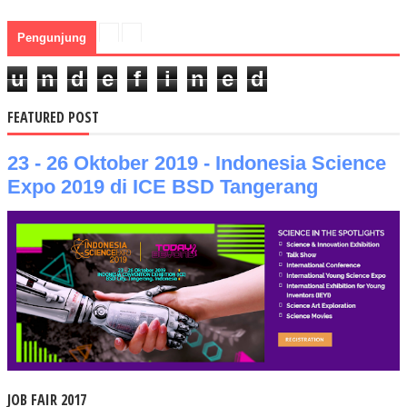
Pengunjung
u
n
d
e
f
i
n
e
d
FEATURED POST
23 - 26 Oktober 2019 - Indonesia Science
Expo 2019 di ICE BSD Tangerang
JOB FAIR 2017