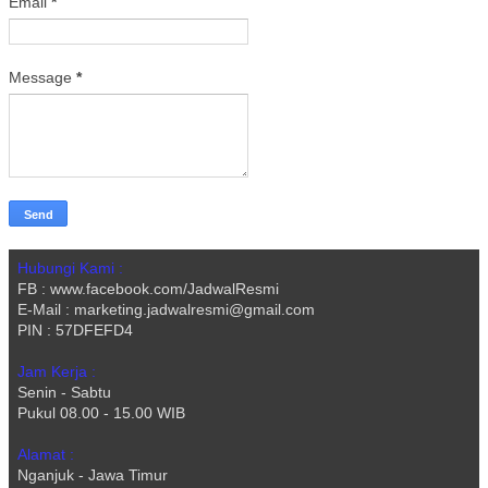
Email
*
Message
*
Hubungi Kami :
FB : www.facebook.com/JadwalResmi
E-Mail : marketing.jadwalresmi@gmail.com
PIN : 57DFEFD4
Jam Kerja :
Senin - Sabtu
Pukul 08.00 - 15.00 WIB
Alamat :
Nganjuk - Jawa Timur