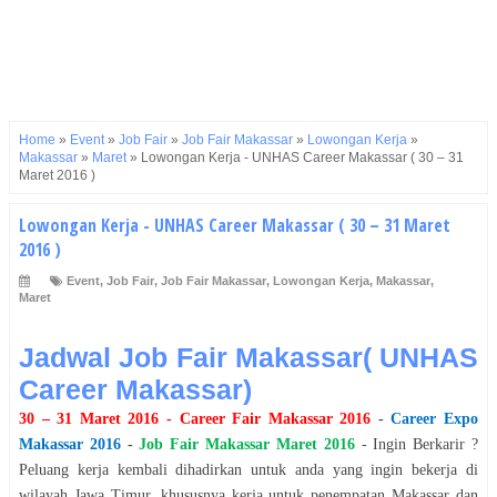
Home
»
Event
»
Job Fair
»
Job Fair Makassar
»
Lowongan Kerja
»
Makassar
»
Maret
»
Lowongan Kerja - UNHAS Career Makassar ( 30 – 31
Maret 2016 )
Lowongan Kerja - UNHAS Career Makassar ( 30 – 31 Maret
2016 )
Event
,
Job Fair
,
Job Fair Makassar
,
Lowongan Kerja
,
Makassar
,
Maret
Jadwal Job Fair Makassar( UNHAS
Career Makassar)
30 – 31 Maret 2016
- Career Fair
Makassar
2016
-
Career Expo
Makassar
2016
-
Job Fair
Makassar
Maret
2016
- Ingin Berkarir ?
Peluang kerja kembali dihadirkan untuk anda yang ingin bekerja di
wilayah Jawa Timur, khususnya kerja untuk penempatan
Makassar
dan