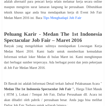
adalah alternatif para pencari kerja selain melamar kerja secara online
maupun mengirim surat lamaran langsung ke perusahaan. Dibutuhkan
teknik khusus agar anda bisa mendapatkan kerja di Event Job Fair
Medan
Maret
2016
ini. Baca
Tips Menghadapi Job Fair
Peluang Karir -
Medan The 1st Indonesia
Spectacular Job Fair
–
Maret
2016
Banyak yang mengeluhkan sulitnya mendapatkan Lowongan Kerja
Medan
Maret
2016
. Kami hadir untuk memberikan kemudahan
Informasi terkait loker
Medan
di bulan
Maret
ini. Kami menghimpun
dari berbagai sumber terpercaya. Ada berbagai posisi dan jenis pekerjaan
di Job Fair
Medan
Maret
2016
.
Di Bawah ini adalah Informasi Detail terkait Jadwal Pelaksanaan Acara "
Medan The 1st Indonesia Spectacular Job Fair
",
Harga Tiket Masuk
( HTM ), Lokasi / Tempat Job Fair, Daftar Perusahaan dll. Acara ini
akan dihadiri oleh pabrik / perusahaan besar. Anda juga bisa melihat
Daftar Job Fair Terbaru untuk wilayah lainnya :