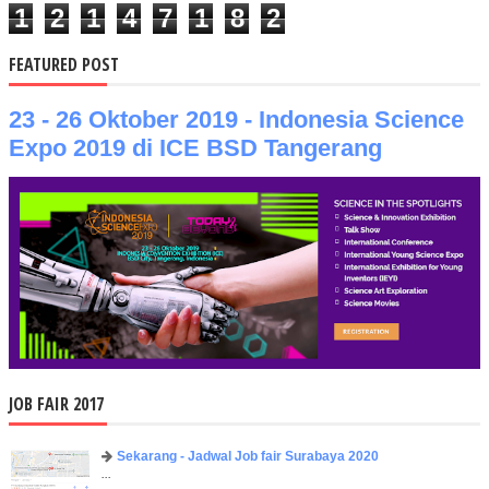
1
2
1
4
7
1
8
2
FEATURED POST
23 - 26 Oktober 2019 - Indonesia Science
Expo 2019 di ICE BSD Tangerang
JOB FAIR 2017
Sekarang - Jadwal Job fair Surabaya 2020
...