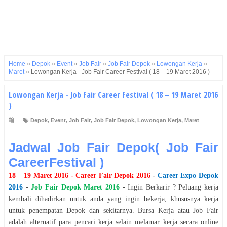
Home
»
Depok
»
Event
»
Job Fair
»
Job Fair Depok
»
Lowongan Kerja
»
Maret
»
Lowongan Kerja - Job Fair Career Festival ( 18 – 19 Maret 2016 )
Lowongan Kerja - Job Fair Career Festival ( 18 – 19 Maret 2016
)
Depok
,
Event
,
Job Fair
,
Job Fair Depok
,
Lowongan Kerja
,
Maret
Jadwal Job Fair Depok( Job Fair
CareerFestival )
18 – 19 Maret 2016
- Career Fair
Depok
2016
-
Career Expo
Depok
2016
-
Job Fair
Depok
Maret
2016
- Ingin Berkarir ? Peluang kerja
kembali dihadirkan untuk anda yang ingin bekerja, khususnya kerja
untuk penempatan
Depok
dan sekitarnya. Bursa Kerja atau Job Fair
adalah alternatif para pencari kerja selain melamar kerja secara online