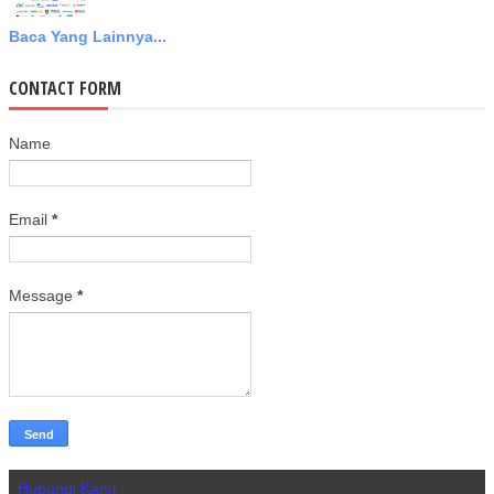
Baca Yang Lainnya...
CONTACT FORM
Name
Email
*
Message
*
Hubungi Kami :