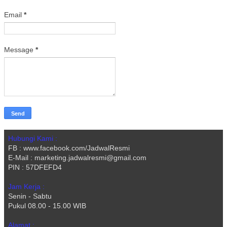
Email
*
Message
*
Hubungi Kami :
FB : www.facebook.com/JadwalResmi
E-Mail : marketing.jadwalresmi@gmail.com
PIN : 57DFEFD4
Jam Kerja :
Senin - Sabtu
Pukul 08.00 - 15.00 WIB
Alamat :