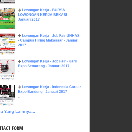
Lowongan Kerja - BURSA
LOWONGAN KERJA BEKASI -
Januari 2017
...
Lowongan Kerja - Job Fair UNHAS
- Campus Hiring Makassar - Januari
2017
...
Lowongan Kerja - Job Fair - Karir
Expo Semarang - Januari 2017
...
Lowongan Kerja - Indonesia Career
Expo Bandung - Januari 2017
...
a Yang Lainnya...
NTACT FORM