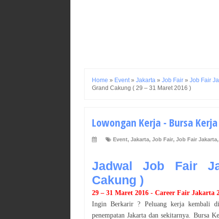
Home
»
Event
»
Jakarta
»
Job Fair
»
Job Fair Ja
Grand Cakung ( 29 – 31 Maret 2016 )
Lowongan Kerja - Bursa Kerja
Event
,
Jakarta
,
Job Fair
,
Job Fair Jakarta
Jadwal Job Fair Ja
Cakung )
29 – 31 Maret 2016
- Career Fair
Jakarta
Ingin Berkarir ? Peluang kerja kembali d
penempatan
Jakarta
dan sekitarnya. Bursa Ker