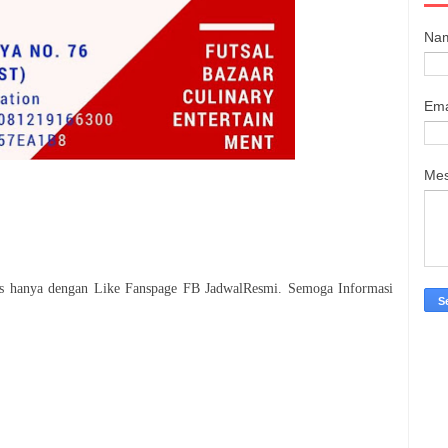
Na
Ema
Me
tis hanya dengan Like Fanspage FB JadwalResmi. Semoga Informasi