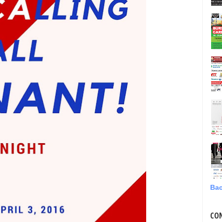
Bac
CO