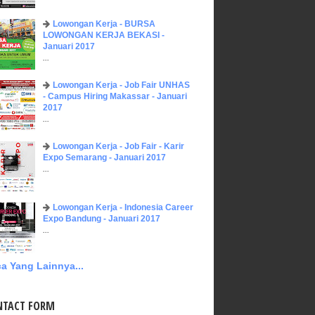
Lowongan Kerja - BURSA
LOWONGAN KERJA BEKASI -
Januari 2017
...
Lowongan Kerja - Job Fair UNHAS
- Campus Hiring Makassar - Januari
2017
...
Lowongan Kerja - Job Fair - Karir
Expo Semarang - Januari 2017
...
Lowongan Kerja - Indonesia Career
Expo Bandung - Januari 2017
...
a Yang Lainnya...
NTACT FORM