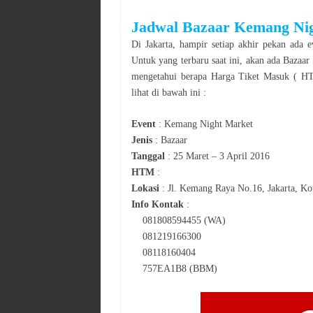
Jadwal
Bazaar
Kemang Nig
Di
Jakarta
, hampir setiap akhir pekan ada e
Untuk yang terbaru saat ini, akan ada
Bazaar
mengetahui berapa Harga Tiket Masuk ( HTM
lihat di bawah ini :
Event
:
Kemang Night Market
Jenis
:
Bazaar
Tanggal
:
25 Maret – 3 April 2016
HTM
:
Lokasi
:
Jl. Kemang Raya No.16, Jakarta, Ko
Info Kontak
:
081808594455 (WA)
081219166300
08118160404
757EA1B8 (BBM)