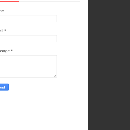
me
il
*
ssage
*