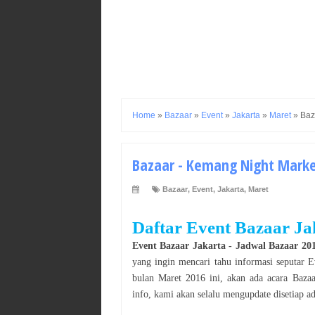
Home
»
Bazaar
»
Event
»
Jakarta
»
Maret
»
Baz
Bazaar - Kemang Night Market 
Bazaar
,
Event
,
Jakarta
,
Maret
Daftar Event
Bazaar
Ja
Event
Bazaar
Jakarta
- Jadwal
Bazaar
20
yang ingin mencari tahu informasi seputar 
bulan
Maret
2016
ini, akan ada acara
Bazaa
info, kami akan selalu mengupdate disetiap a