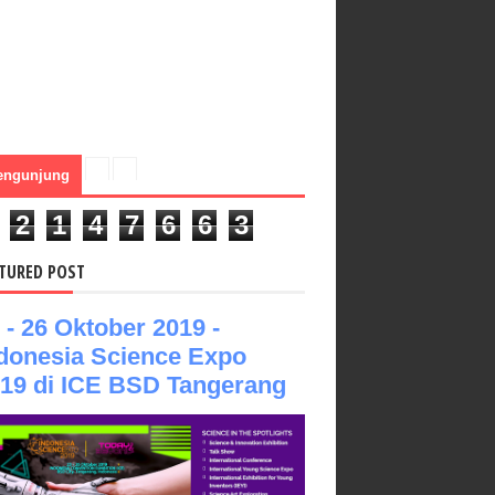
engunjung
2
1
4
7
6
6
3
TURED POST
 - 26 Oktober 2019 -
donesia Science Expo
19 di ICE BSD Tangerang