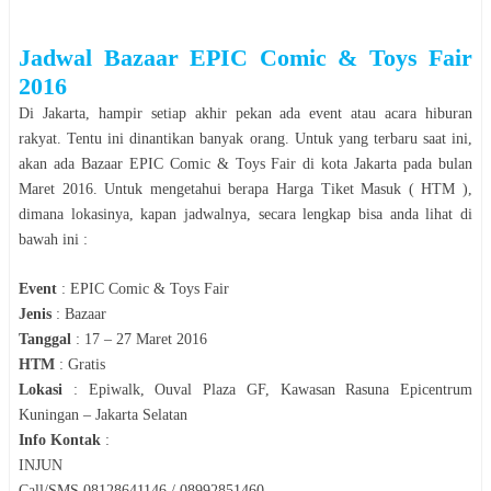
Jadwal
Bazaar
EPIC Comic & Toys Fair
2016
Di
Jakarta
, hampir setiap akhir pekan ada event atau acara hiburan
rakyat. Tentu ini dinantikan banyak orang. Untuk yang terbaru saat ini,
akan ada
Bazaar
EPIC Comic & Toys Fair
di kota
Jakarta
pada bulan
Maret
2016
. Untuk mengetahui berapa Harga Tiket Masuk ( HTM ),
dimana lokasinya, kapan jadwalnya, secara le
n
gkap bisa anda lihat di
bawah ini :
Event
:
EPIC Comic & Toys Fair
Jenis
:
Bazaar
Tanggal
:
17 – 27 Maret 2016
HTM
:
Gratis
Lokasi
:
Epiwalk, Ouval Plaza GF, Kawasan Rasuna Epicentrum
Kuningan – Jakarta Selatan
Info Kontak
:
INJUN
Call/SMS 08128641146 / 08992851460