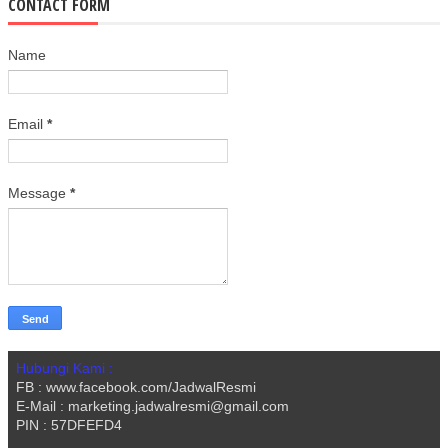
CONTACT FORM
Name
Email
*
Message
*
Hubungi Kami :
FB : www.facebook.com/JadwalResmi
E-Mail : marketing.jadwalresmi@gmail.com
PIN : 57DFEFD4