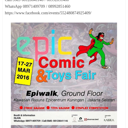
WhatsApp 08971409709 / 08992851460
https://www.facebook.com/events/552480874925409/