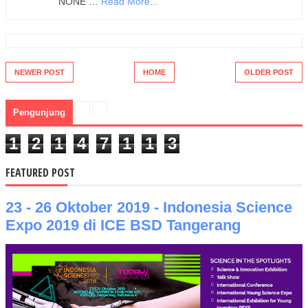
NONE …
Read More...
NEWER POST
HOME
OLDER POST
Pengunjung
1
2
1
4
7
1
1
3
FEATURED POST
23 - 26 Oktober 2019 - Indonesia Science
Expo 2019 di ICE BSD Tangerang