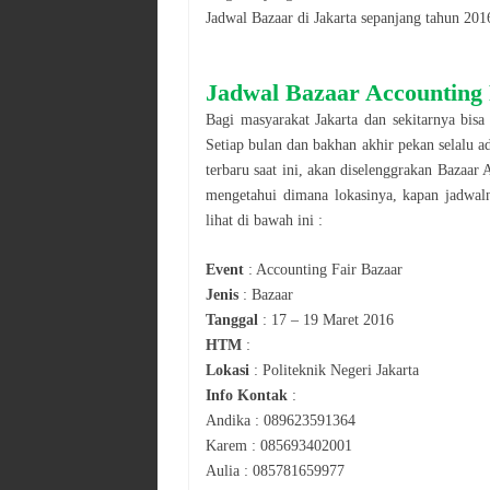
Jadwal
Bazaar
di
Jakarta
sepanjang tahun
201
Jadwal
Bazaar
Accounting 
Bagi masyarakat
Jakarta
dan sekitarnya bisa
Setiap bulan dan bakhan akhir pekan selalu a
terbaru saat ini, akan diselenggrakan
Bazaar
A
mengetahui dimana lokasinya, kapan jadwal
lihat di bawah ini :
Event
:
Accounting Fair Bazaar
Jenis
:
Bazaar
Tanggal
:
17 – 19 Maret 2016
HTM
:
Lokasi
:
Politeknik Negeri Jakarta
Info Kontak
:
Andika : 089623591364
Karem : 085693402001
Aulia : 085781659977