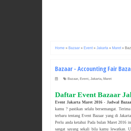
Home
»
Bazaar
»
Event
»
Jakarta
»
Maret
»
Baz
Bazaar - Accounting Fair Baza
Bazaar
,
Event
,
Jakarta
,
Maret
Daftar Event
Bazaar
Ja
Event
Jakarta
Maret
2016
-
Jadwal
Bazaa
kamu ? pastikan selalu bersemangat. Terim
terbaru tentang Event
Bazaar
yang di
Jakarta
Perlu anda ketahui Pada bulan
Maret
2016
in
sangat sayang sekali bila kamu lewatkan. 