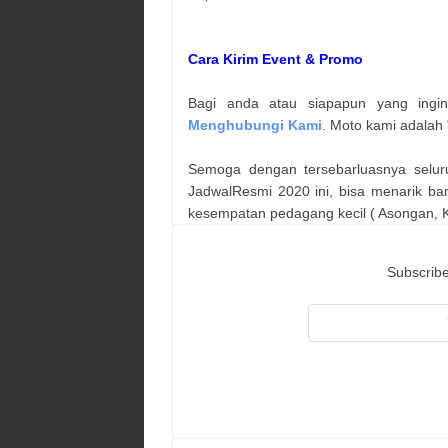
Cara Kirim Event & Promo
Bagi anda atau siapapun yang ingi
Menghubungi Kami
. Moto kami adalah 
Semoga dengan tersebarluasnya selur
JadwalResmi 2020 ini, bisa menarik ba
kesempatan pedagang kecil ( Asongan, Ka
Subscribe