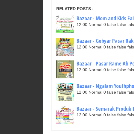
RELATED POSTS :
Bazaar - Mom and Kids Fair 
12.00 Normal 0 false false 
Bazaar - Gebyar Pasar Raky
12.00 Normal 0 false false 
Bazaar - Pasar Rame Ah Po
12.00 Normal 0 false false 
Bazaar - Ngalam Youthphori
12.00 Normal 0 false false 
Bazaar - Semarak Produk In
12.00 Normal 0 false false 