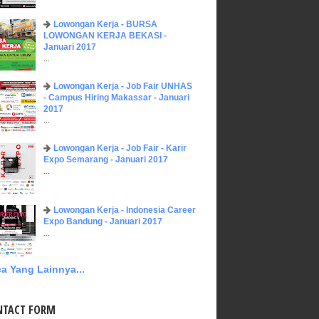
Lowongan Kerja - BURSA
LOWONGAN KERJA BEKASI -
Januari 2017
...
Lowongan Kerja - Job Fair UNHAS
- Campus Hiring Makassar - Januari
2017
...
Lowongan Kerja - Job Fair - Karir
Expo Semarang - Januari 2017
...
Lowongan Kerja - Indonesia Career
Expo Bandung - Januari 2017
...
a Yang Lainnya...
NTACT FORM