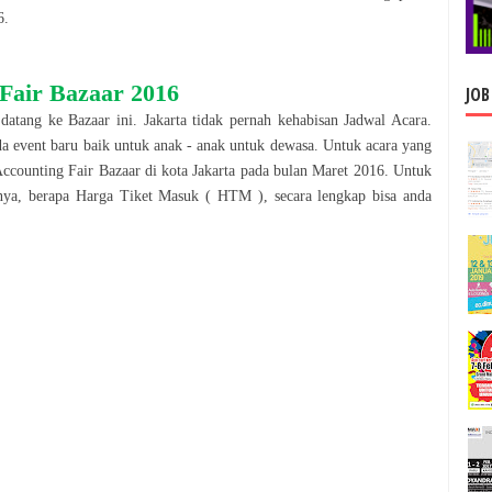
6
.
Fair Bazaar
2016
JOB
 datang ke
Bazaar
ini.
Jakarta
tidak pernah kehabisan Jadwal Acara.
da event baru baik untuk anak - anak untuk dewasa. Untuk acara yang
ccounting Fair Bazaar
di kota
Jakarta
pada bulan
Maret
2016
. Untuk
nya, berapa Harga Tiket Masuk ( HTM ), secara le
n
gkap bisa anda