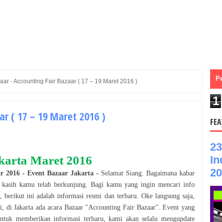
P
aar - Accounting Fair Bazaar ( 17 – 19 Maret 2016 )
1
ar ( 17 – 19 Maret 2016 )
FEA
23
In
karta
Maret
2016
20
r
2016
- Event
Bazaar
Jakarta
-
Selamat
Siang
. Bagaimana kabar
a kasih kamu telah berkunjung. Bagi kamu yang ingin mencari info
, berikut ini adalah informasi resmi dan terbaru. Oke langsung saja,
i, di
Jakarta
ada acara
Bazaar
"
Accounting Fair Bazaar
". Event yang
Untuk memberikan informasi terbaru, kami akan selalu mengupdate