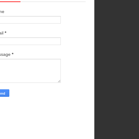
me
il
*
ssage
*