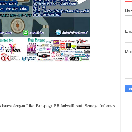
Na
Ema
Me
is hanya dengan
Like Fanspage FB
JadwalResmi. Semoga Informasi
.