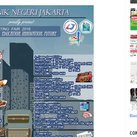
Bac
CO