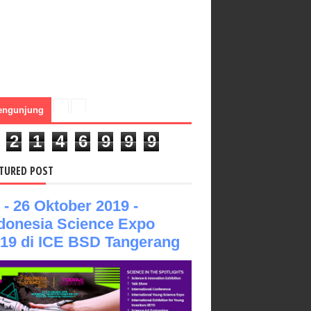
engunjung
2
1
4
6
9
9
9
TURED POST
 - 26 Oktober 2019 -
donesia Science Expo
19 di ICE BSD Tangerang