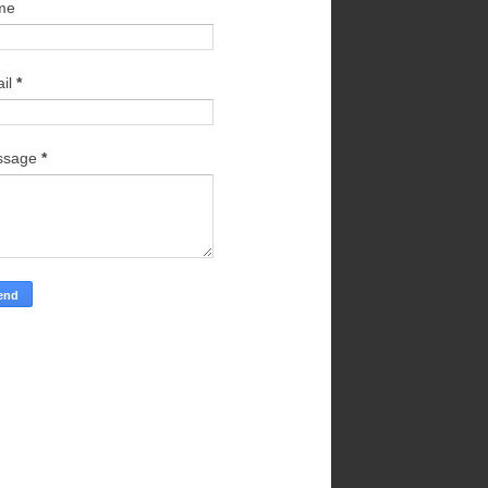
me
il
*
ssage
*