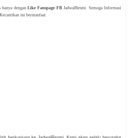
is hanya dengan
Like Fanspage FB
JadwalResmi. Semoga Informasi
Kecantikan
ini bermanfaat.
elah berkunjung ke JadwalResmi, Kami akan selalu berusaha