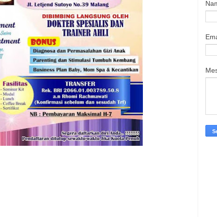
Na
Ema
Me