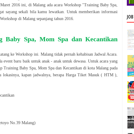
n
Maret 2016
ini, di
Malang
ada acara
Workshop
"
Training Baby Spa,
gat sayang sekali bila kamu lewatkan. Untuk memberikan informasi
JOB
Workshop
di
Malang
sepanjang tahun
2016
.
ng Baby Spa, Mom Spa dan Kecantikan
datang ke
Workshop
ini.
Malang
tidak pernah kehabisan Jadwal Acara.
da event baru baik untuk anak - anak untuk dewasa. Untuk acara yang
op
Training Baby Spa, Mom Spa dan Kecantikan
di kota
Malang
pada
a lokasinya, kapan jadwalnya, berapa Harga Tiket Masuk ( HTM ),
cantikan
oetoyo No.39 Malang)