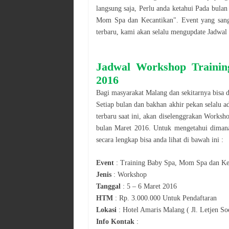
langsung saja, Perlu anda ketahui Pada bula
Mom Spa dan Kecantikan
". Event yang san
terbaru, kami akan selalu mengupdate Jadwal
Jadwal
Workshop
Traini
2016
Bagi masyarakat
Malang
dan sekitarnya bisa 
Setiap bulan dan bakhan akhir pekan selalu a
terbaru saat ini, akan diselenggrakan
Worksh
bulan
Maret 2016
. Untuk mengetahui diman
secara lengkap bisa anda lihat di bawah ini :
Event
:
Training Baby Spa, Mom Spa dan Ke
Jenis
:
Workshop
Tanggal
:
5 – 6 Maret 2016
HTM
:
Rp. 3.000.000 Untuk Pendaftaran
Lokasi
:
Hotel Amaris Malang ( Jl. Letjen S
Info Kontak
: