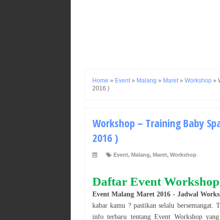
Home
»
Event
»
Malang
»
Maret
»
Workshop
»
2016 )
Workshop – Training Baby Sp
2016 )
Event
,
Malang
,
Maret
,
Workshop
Daftar Event
Workshop
Event
Malang
Maret 2016
-
Jadwal
Works
kabar kamu ? pastikan selalu bersemangat. 
info terbaru tentang Event
Workshop
yan