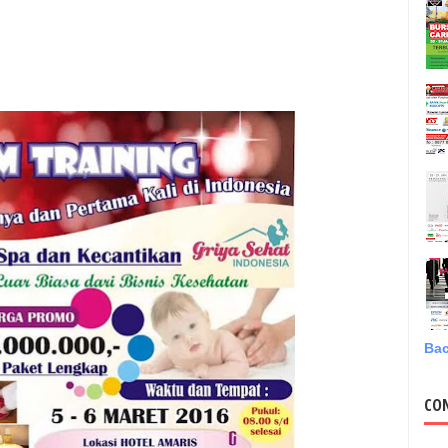
Bac
CO