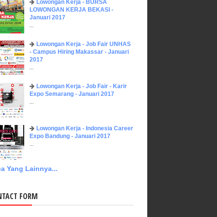
Lowongan Kerja - BURSA
LOWONGAN KERJA BEKASI -
Januari 2017
...
Lowongan Kerja - Job Fair UNHAS
- Campus Hiring Makassar - Januari
2017
...
Lowongan Kerja - Job Fair - Karir
Expo Semarang - Januari 2017
...
Lowongan Kerja - Indonesia Career
Expo Bandung - Januari 2017
...
a Yang Lainnya...
NTACT FORM