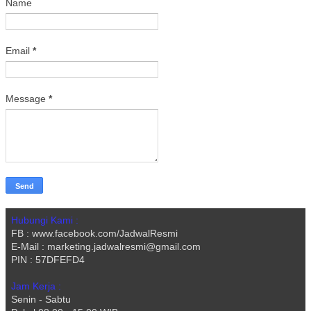
Name
Email
*
Message
*
Hubungi Kami :
FB : www.facebook.com/JadwalResmi
E-Mail : marketing.jadwalresmi@gmail.com
PIN : 57DFEFD4
Jam Kerja :
Senin - Sabtu